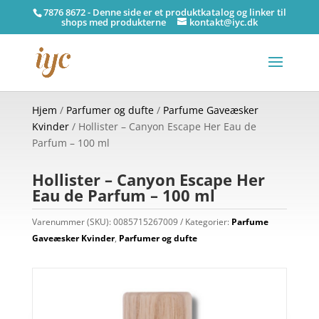
7876 8672 - Denne side er et produktkatalog og linker til
shops med produkterne
kontakt@iyc.dk
Hjem
/
Parfumer og dufte
/
Parfume Gaveæsker
Kvinder
/ Hollister – Canyon Escape Her Eau de
Parfum – 100 ml
Hollister – Canyon Escape Her
Eau de Parfum – 100 ml
Varenummer (SKU):
0085715267009
Kategorier:
Parfume
Gaveæsker Kvinder
,
Parfumer og dufte