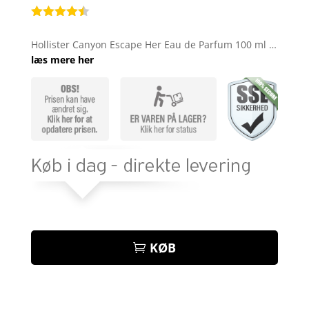
Bedømt
som
4.4
Hollister Canyon Escape Her Eau de Parfum 100 ml …
ud af 5
læs mere her
baseret
på
kundebedø
mmelser
KØB