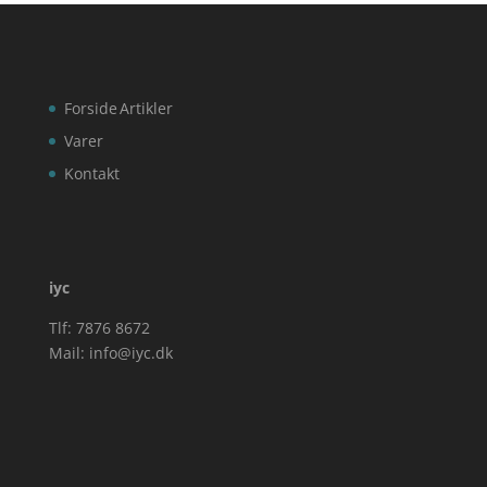
Forside
Artikler
Varer
Kontakt
iyc
Tlf: 7876 8672
Mail:
info@iyc.dk