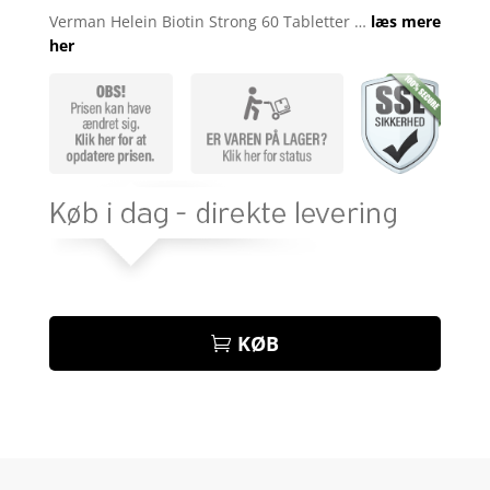
som
4
Verman Helein Biotin Strong 60 Tabletter …
læs mere
ud af 5
her
baseret
på
kundebed
ømmelse
r
KØB