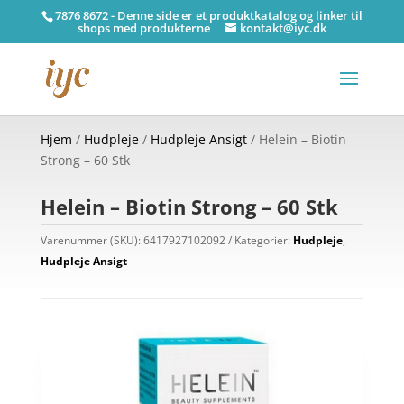
7876 8672 - Denne side er et produktkatalog og linker til
shops med produkterne
kontakt@iyc.dk
Hjem
/
Hudpleje
/
Hudpleje Ansigt
/ Helein – Biotin
Strong – 60 Stk
Helein – Biotin Strong – 60 Stk
Varenummer (SKU):
6417927102092
Kategorier:
Hudpleje
,
Hudpleje Ansigt