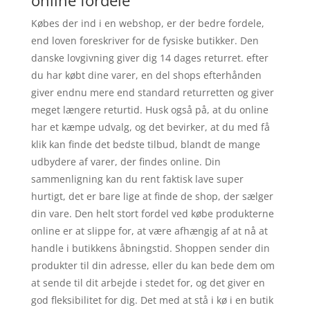
online fordele
Købes der ind i en webshop, er der bedre fordele,
end loven foreskriver for de fysiske butikker. Den
danske lovgivning giver dig 14 dages returret. efter
du har købt dine varer, en del shops efterhånden
giver endnu mere end standard returretten og giver
meget længere returtid. Husk også på, at du online
har et kæmpe udvalg, og det bevirker, at du med få
klik kan finde det bedste tilbud, blandt de mange
udbydere af varer, der findes online. Din
sammenligning kan du rent faktisk lave super
hurtigt, det er bare lige at finde de shop, der sælger
din vare. Den helt stort fordel ved købe produkterne
online er at slippe for, at være afhængig af at nå at
handle i butikkens åbningstid. Shoppen sender din
produkter til din adresse, eller du kan bede dem om
at sende til dit arbejde i stedet for, og det giver en
god fleksibilitet for dig. Det med at stå i kø i en butik