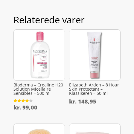
Relaterede varer
Bioderma – Crealine H20
Elizabeth Arden – 8 Hour
Solution Micellaire
Skin Protectant –
Sensibles – 500 ml
Klassikeren – 50 ml
kr.
148,95
kr.
99,00
Vurderet
4
ud af 5