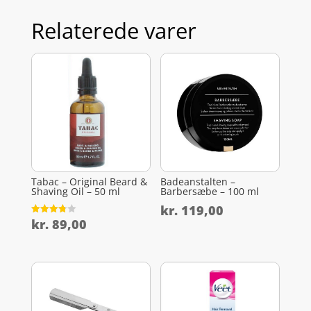
Relaterede varer
Tabac – Original Beard &
Badeanstalten –
Shaving Oil – 50 ml
Barbersæbe – 100 ml
kr.
119,00
kr.
89,00
Vurderet
3.8
ud af 5