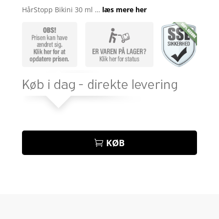
som
4.6
HårStopp Bikini 30 ml …
læs mere her
ud af 5
baseret på
kundebedø
mmelser
KØB