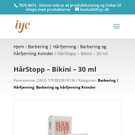
7876 8672 - Denne side er et produktkatalog og linker til
shops med produkterne
kontakt@iyc.dk
Hjem
/
Barbering | Hårfjerning
/
Barbering og
hårfjerning Kvinder
/ HårStopp – Bikini – 30 ml
HårStopp – Bikini – 30 ml
Varenummer (SKU):
5703833818136
Kategorier:
Barbering |
Hårfjerning
,
Barbering og hårfjerning Kvinder