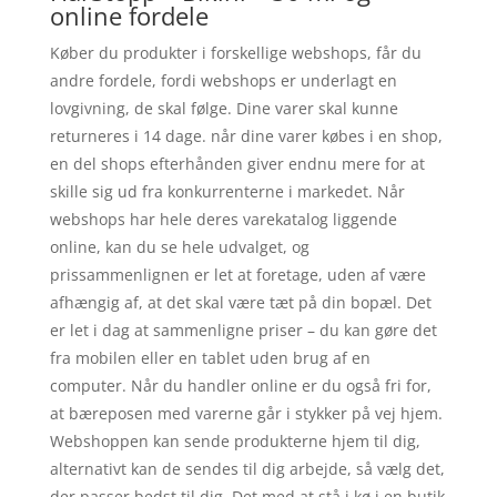
online fordele
Køber du produkter i forskellige webshops, får du
andre fordele, fordi webshops er underlagt en
lovgivning, de skal følge. Dine varer skal kunne
returneres i 14 dage. når dine varer købes i en shop,
en del shops efterhånden giver endnu mere for at
skille sig ud fra konkurrenterne i markedet. Når
webshops har hele deres varekatalog liggende
online, kan du se hele udvalget, og
prissammenlignen er let at foretage, uden af være
afhængig af, at det skal være tæt på din bopæl. Det
er let i dag at sammenligne priser – du kan gøre det
fra mobilen eller en tablet uden brug af en
computer. Når du handler online er du også fri for,
at bæreposen med varerne går i stykker på vej hjem.
Webshoppen kan sende produkterne hjem til dig,
alternativt kan de sendes til dig arbejde, så vælg det,
der passer bedst til dig. Det med at stå i kø i en butik