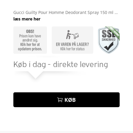
Bedømt
som
4.2
Gucci Guilty Pour Homme Deodorant Spray 150 ml …
ud af 5
læs mere her
baseret
på
kundebedø
mmelser
KØB