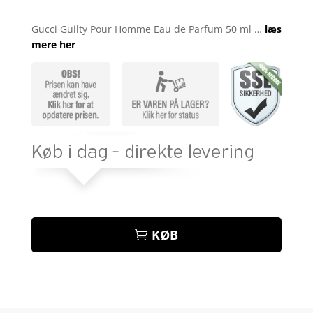
Bedømt
som
4.7
Gucci Guilty Pour Homme Eau de Parfum 50 ml …
læs
ud af 5
mere her
baseret på
kundebedø
mmelser
KØB