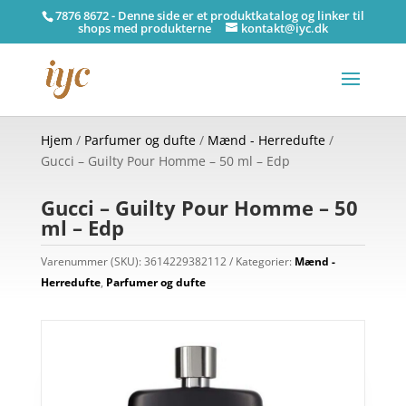
7876 8672 - Denne side er et produktkatalog og linker til
shops med produkterne
kontakt@iyc.dk
Hjem
/
Parfumer og dufte
/
Mænd - Herredufte
/
Gucci – Guilty Pour Homme – 50 ml – Edp
Gucci – Guilty Pour Homme – 50
ml – Edp
Varenummer (SKU):
3614229382112
Kategorier:
Mænd -
Herredufte
,
Parfumer og dufte