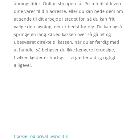
åbningstider. Online shoppen får Posten til at levere
dine varer til din adresse, eller du kan bede dem om
at sende til dit arbejde i stedet for, så du kan frit
vælge den løsning, der er bedst for dig. Du kan også
springe en lang kø ved kassen over så gå let og
ubesværet direkte til kassen, når du er færdig med
at handle, så behøver du ikke længere forudsige,
hvilken kø der er hurtigst – vi gætter aldrig rigtigt
alligevel.
Forside
Artikler
iyc
Varer
Tlf: 7876 8672
Kontakt
Mail:
info@iyc.dk
Cookie- og privatlivspolitik