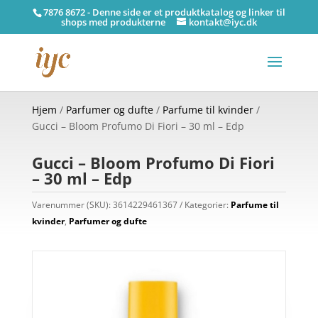
7876 8672 - Denne side er et produktkatalog og linker til
shops med produkterne
kontakt@iyc.dk
Hjem
/
Parfumer og dufte
/
Parfume til kvinder
/
Gucci – Bloom Profumo Di Fiori – 30 ml – Edp
Gucci – Bloom Profumo Di Fiori
– 30 ml – Edp
Varenummer (SKU):
3614229461367
Kategorier:
Parfume til
kvinder
,
Parfumer og dufte