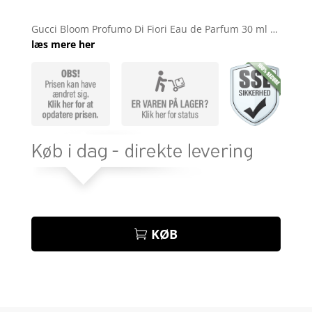
Bedømt
som
4.7
Gucci Bloom Profumo Di Fiori Eau de Parfum 30 ml …
ud af 5
læs mere her
baseret på
kundebedø
mmelser
KØB