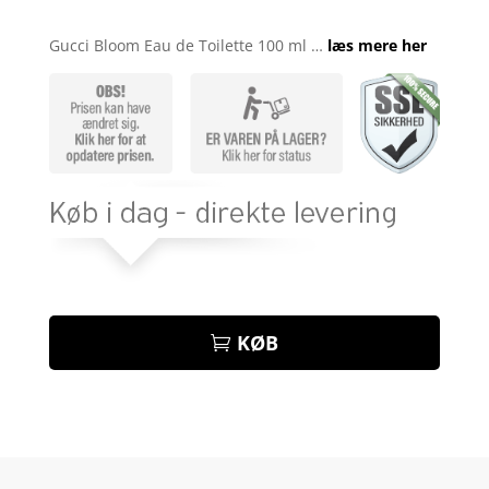
Bedømt
som
3.9
Gucci Bloom Eau de Toilette 100 ml …
læs mere her
ud af 5
baseret
på
kundebed
ømmelse
r
KØB