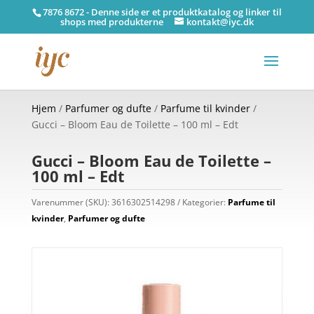
7876 8672 - Denne side er et produktkatalog og linker til
shops med produkterne
kontakt@iyc.dk
Hjem
/
Parfumer og dufte
/
Parfume til kvinder
/
Gucci – Bloom Eau de Toilette – 100 ml – Edt
Gucci – Bloom Eau de Toilette –
100 ml – Edt
Varenummer (SKU):
3616302514298
Kategorier:
Parfume til
kvinder
,
Parfumer og dufte