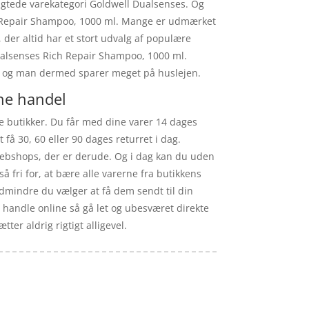
ragtede varekategori Goldwell Dualsenses. Og
Rich Repair Shampoo, 1000 ml. Mange er udmærket
der altid har et stort udvalg af populære
Dualsenses Rich Repair Shampoo, 1000 ml.
ig, og man dermed sparer meget på huslejen.
ne handel
ke butikker. Du får med dine varer 14 dages
 få 30, 60 eller 90 dages returret i dag.
webshops, der er derude. Og i dag kan du uden
 fri for, at bære alle varerne fra butikkens
dmindre du vælger at få dem sendt til din
 handle online så gå let og ubesværet direkte
ter aldrig rigtigt alligevel.