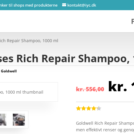
inker til shops med produkterne
kontakt@iyc.dk
Rich Repair Shampoo, 1000 ml
ses Rich Repair Shampoo, 
:
Goldwell
De
kr.
opr
kr.
556,00
pri
var
kr.
Bedømt
som
4.2
Goldwell Rich Repair Shamp
ud af 5
men effektivt renser og gen
baseret