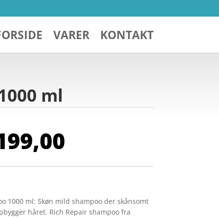
FORSIDE
VARER
KONTAKT
1000 ml
n
Den
199,00
indelige
aktuelle
s
pris
:
er:
 556,00.
kr. 199,00.
oo 1000 ml: Skøn mild shampoo der skånsomt
opbygger håret. Rich Repair shampoo fra