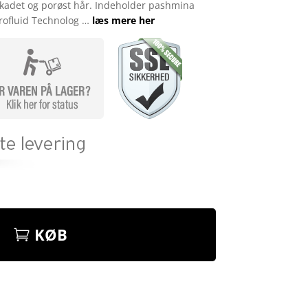
, skadet og porøst hår. Indeholder pashmina
crofluid Technolog …
læs mere her
KØB