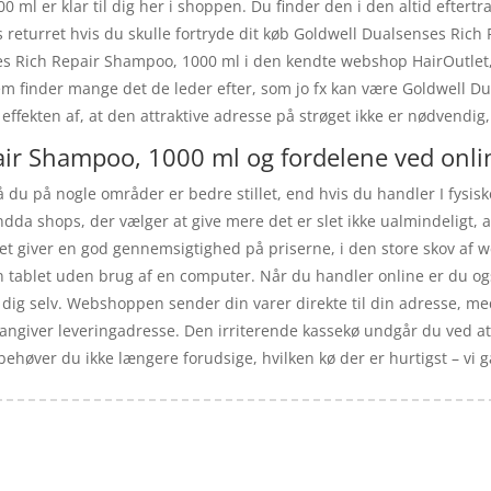
ml er klar til dig her i shoppen. Du finder den i den altid eftert
ges returret hvis du skulle fortryde dit køb Goldwell Dualsenses 
es Rich Repair Shampoo, 1000 ml i den kendte webshop HairOutlet, 
em finder mange det de leder efter, som jo fx kan være Goldwell 
 effekten af, at den attraktive adresse på strøget ikke er nødvend
air Shampoo, 1000 ml og fordelene ved onli
å du på nogle områder er bedre stillet, end hvis du handler I fysis
ndda shops, der vælger at give mere det er slet ikke ualmindeligt, at
et giver en god gennemsigtighed på priserne, i den store skov af 
 tablet uden brug af en computer. Når du handler online er du også
 dig selv. Webshoppen sender din varer direkte til din adresse, me
 angiver leveringadresse. Den irriterende kassekø undgår du ved at
ehøver du ikke længere forudsige, hvilken kø der er hurtigst – vi gæt