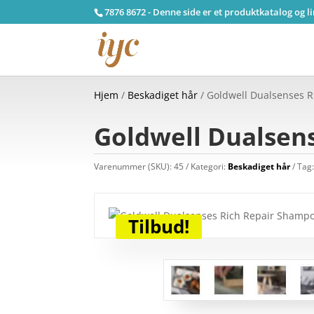
7876 8672 - Denne side er et produktkatalog og l
Hjem
/
Beskadiget hår
/ Goldwell Dualsenses 
Goldwell Dualsen
Varenummer (SKU):
45
Kategori:
Beskadiget hår
Tag
Tilbud!