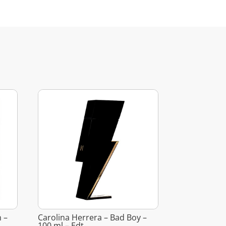
 –
Carolina Herrera – Bad Boy –
100 ml – Edt