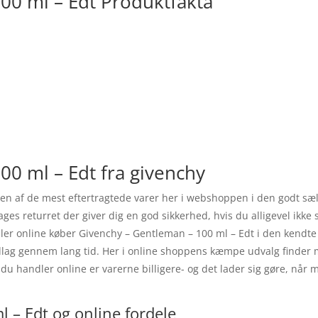
00 ml – Edt Produktfakta
00 ml – Edt fra givenchy
g en af de mest eftertragtede varer her i webshoppen i den godt s
ages returret der giver dig en god sikkerhed, hvis du alligevel ikk
dler online køber Givenchy – Gentleman – 100 ml – Edt i den kendt
dlag gennem lang tid. Her i online shoppens kæmpe udvalg finder m
du handler online er varerne billigere- og det lader sig gøre, når 
 – Edt og online fordele