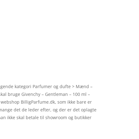
ælgende kategori Parfumer og dufte > Mænd –
e skal bruge Givenchy – Gentleman – 100 ml –
e webshop BilligParfume.dk, som ikke bare er
ange det de leder efter, og der er det oplagte
man ikke skal betale til showroom og butikker