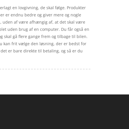
lagt en lovgivning, de skal følge. Produkter
 der er endnu bedre og giver mere og nogle
, uden af være afhængig af, at det skal være
ablet uden brug af en computer. Du får også en
 skal gå flere gange frem og tilbage til bilen.
du kan frit vælge den løsning, der er bedst for
det er bare direkte til betaling, og så er du