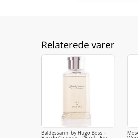
Relaterede varer
Baldessarini by Hugo Boss –
Mosc
Eau de Cologne – 75 ml – Edc
Wome