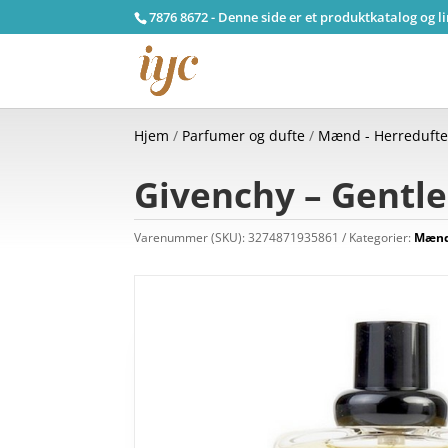
7876 8672 - Denne side er et produktkatalog og l
Hjem
/
Parfumer og dufte
/
Mænd - Herreduft
Givenchy – Gentle
Varenummer (SKU):
3274871935861
Kategorier:
Mænd 