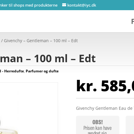
inker til shops med produkterne
kontakt@iyc.dk
e
/ Givenchy – Gentleman – 100 ml – Edt
man – 100 ml – Edt
- Herredufte
,
Parfumer og dufte
kr.
585,
Givenchy Gentleman Eau de 