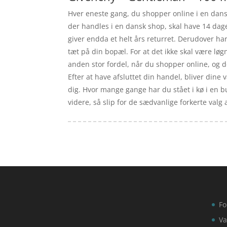
Hver eneste gang, du shopper online i en dans
der handles i en dansk shop, skal have 14 dag
giver endda et helt års returret. Derudover ha
tæt på din bopæl. For at det ikke skal være l
anden stor fordel, når du shopper online, og de
Efter at have afsluttet din handel, bliver dine v
dig. Hvor mange gange har du stået i kø i en but
videre, så slip for de sædvanlige forkerte valg
Fo
Va