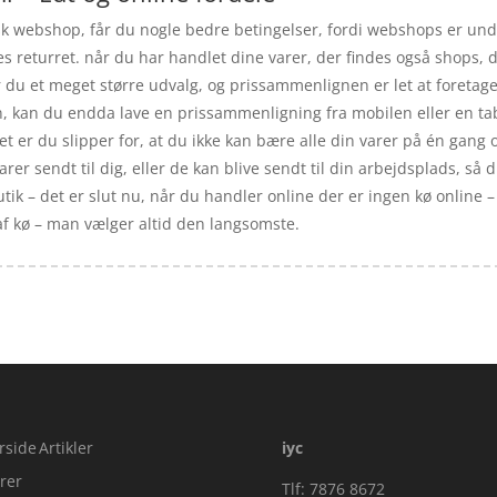
k webshop, får du nogle bedre betingelser, fordi webshops er under
es returret. når du har handlet dine varer, der findes også shops,
r du et meget større udvalg, og prissammenlignen er let at foretage
øgn, kan du endda lave en prissammenligning fra mobilen eller en t
t er du slipper for, at du ikke kan bære alle din varer på én gang og
arer sendt til dig, eller de kan blive sendt til din arbejdsplads, så 
ik – det er slut nu, når du handler online der er ingen kø online – 
 af kø – man vælger altid den langsomste.
rside
Artikler
iyc
rer
Tlf: 7876 8672