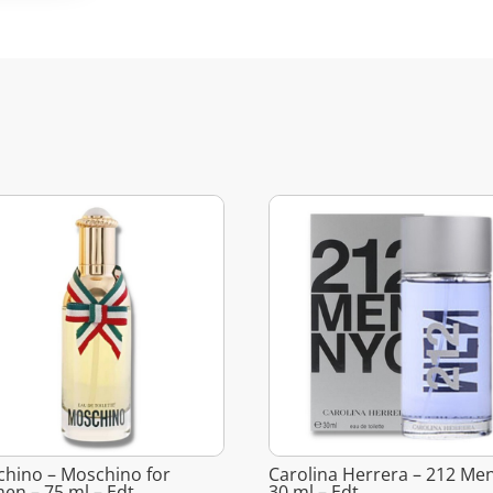
hino – Moschino for
Carolina Herrera – 212 Men
n – 75 ml – Edt
30 ml – Edt