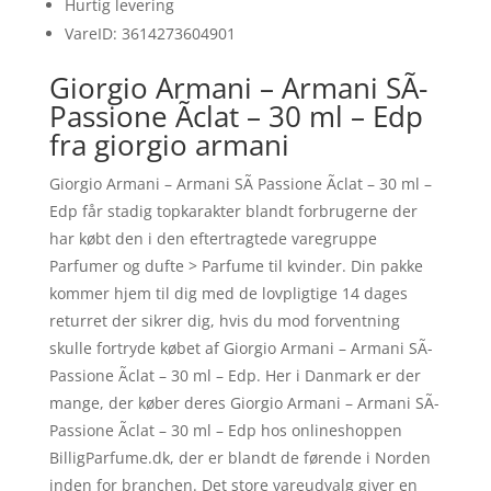
Hurtig levering
VareID: 3614273604901
Giorgio Armani – Armani SÃ­
Passione Ãclat – 30 ml – Edp
fra giorgio armani
Giorgio Armani – Armani SÃ­ Passione Ãclat – 30 ml –
Edp får stadig topkarakter blandt forbrugerne der
har købt den i den eftertragtede varegruppe
Parfumer og dufte > Parfume til kvinder. Din pakke
kommer hjem til dig med de lovpligtige 14 dages
returret der sikrer dig, hvis du mod forventning
skulle fortryde købet af Giorgio Armani – Armani SÃ­
Passione Ãclat – 30 ml – Edp. Her i Danmark er der
mange, der køber deres Giorgio Armani – Armani SÃ­
Passione Ãclat – 30 ml – Edp hos onlineshoppen
BilligParfume.dk, der er blandt de førende i Norden
inden for branchen. Det store vareudvalg giver en