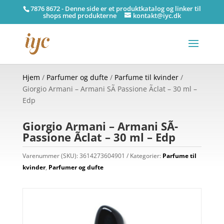
7876 8672 - Denne side er et produktkatalog og linker til
shops med produkterne
kontakt@iyc.dk
Hjem
/
Parfumer og dufte
/
Parfume til kvinder
/
Giorgio Armani – Armani SÃ­ Passione Ãclat – 30 ml –
Edp
Giorgio Armani – Armani SÃ­
Passione Ãclat – 30 ml – Edp
Varenummer (SKU):
3614273604901
Kategorier:
Parfume til
kvinder
,
Parfumer og dufte