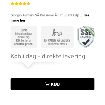
Bedømt
som
4.5
Giorgio Armani SÃ­ Passione Ãclat 30 ml Edp …
læs
ud af 5
mere her
baseret
på
kundebedø
mmelser
KØB