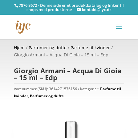
7876 8672 - Denne side er et produktkatalog og linker til
shops med produkterne
kontakt@iyc.dk
Hjem
/
Parfumer og dufte
/
Parfume til kvinder
/
Giorgio Armani – Acqua Di Gioia – 15 ml – Edp
Giorgio Armani – Acqua Di Gioia
– 15 ml – Edp
Varenummer (SKU):
3614271576156
Kategorier:
Parfume til
kvinder
,
Parfumer og dufte