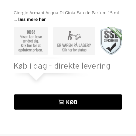
Bedømt
som
4.8
Giorgio Armani Acqua Di Gioia Eau de Parfum 15 ml
ud af 5
…
læs mere her
baseret på
kundebedøm
melser
KØB