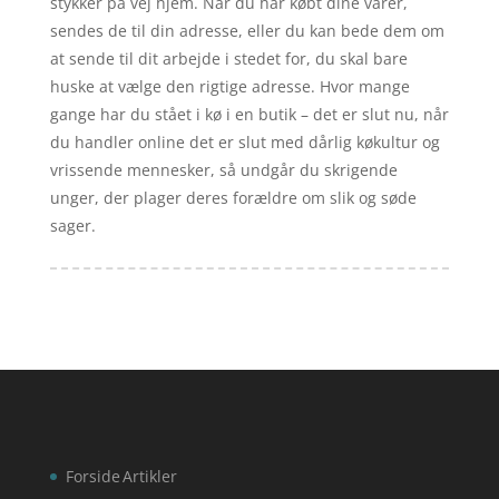
stykker på vej hjem. Når du har købt dine varer,
sendes de til din adresse, eller du kan bede dem om
at sende til dit arbejde i stedet for, du skal bare
huske at vælge den rigtige adresse. Hvor mange
gange har du stået i kø i en butik – det er slut nu, når
du handler online det er slut med dårlig køkultur og
vrissende mennesker, så undgår du skrigende
unger, der plager deres forældre om slik og søde
sager.
Forside
Artikler