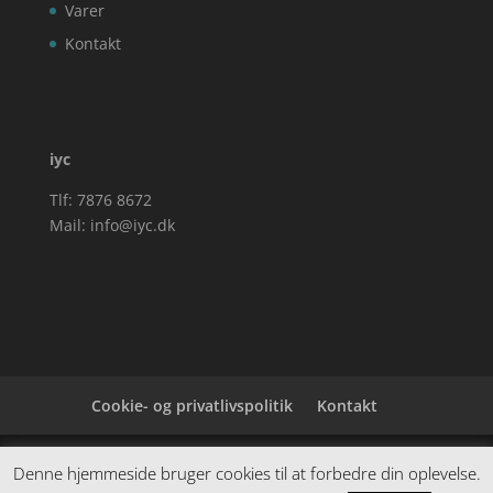
Varer
Kontakt
iyc
Tlf: 7876 8672
Mail:
info@iyc.dk
Cookie- og privatlivspolitik
Kontakt
Denne hjemmeside samler et bredt udvalg af
Denne hjemmeside bruger cookies til at forbedre din oplevelse.
spændende varer. Siden er et affiiliatesite, og nogle