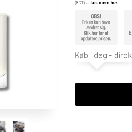
(EDT) …
læs mere her
baseret
på
kundebedø
mmelser