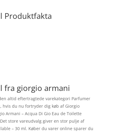
ml Produktfakta
l fra giorgio armani
den altid eftertragtede varekategori Parfumer
, hvis du nu fortryder dig køb af Giorgio
gio Armani – Acqua Di Gio Eau de Toilette
et store vareudvalg giver en stor pulje af
illable – 30 ml. Køber du varer online sparer du