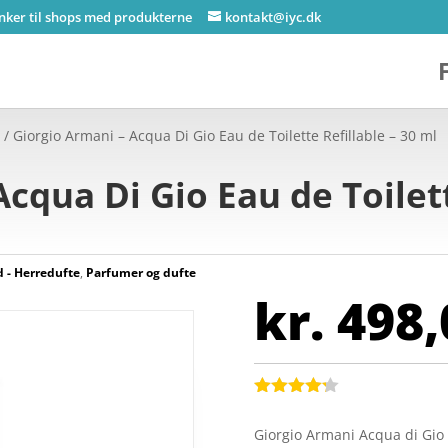
inker til shops med produkterne
kontakt@iyc.dk
e
/ Giorgio Armani – Acqua Di Gio Eau de Toilette Refillable – 30 ml
cqua Di Gio Eau de Toilett
- Herredufte
,
Parfumer og dufte
kr.
498,
Bedømt
som
4.2
Giorgio Armani Acqua di Gio 
ud af 5