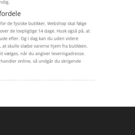
ndig.
fordele
 for de fysiske butikker. Webshop skal følge
over de lovpligtige 14 dage. Husk også på, at
 ude efter. Og i dag kan du uden videre
, at skulle slæbe varerne hjem fra butikken.
frit vælges, når du angiver leveringadresse.
du handler online, så undgår du skrigende