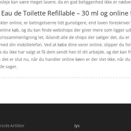
usleje kan være meget lavere, da en god beliggenhed ikke er nødve
Eau de Toilette Refillable – 30 ml og online 
ukter online, er betingelserne lidt gunstigere, end loven foreskriver
t online køb, og du kan finde webshops der giver mere som ligger ud
rissammenligning let, iblandt alle de shops der sælger det, du er
med din mobiltelefon. Ved at købe dine varer online, slipper du for
is du ikke har valgt at få dem sendt hen til dit arbejde, og det kan 
– det er slut nu, når du handler online køen er der slet ikke, når 
de sager.
rside
Artikler
iyc