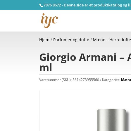
7876 8672 - Denne side er et produktkatalog og l
Hjem
/
Parfumer og dufte
/
Mænd - Herreduft
Giorgio Armani – A
ml
Varenummer (SKU):
3614273955560
Kategorier:
Mænd 