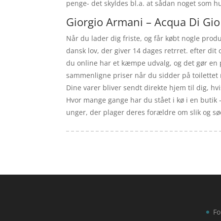
penge- det skyldes bl.a. at sådan noget som h
Giorgio Armani – Acqua Di Gio 
Når du lader dig friste, og får købt nogle prod
dansk lov, der giver 14 dages retrret. efter di
du online har et kæmpe udvalg, og det gør en p
sammenligne priser når du sidder på toilettet 
Dine varer bliver sendt direkte hjem til dig, hv
Hvor mange gange har du stået i kø i en butik 
unger, der plager deres forældre om slik og sø
Fo