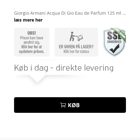
Bedømt
som
4.3
Giorgio Armani Acqua Di Gio Eau de Parfum 125 ml …
ud af 5
læs mere her
baseret
på
kundebedø
mmelser
KØB