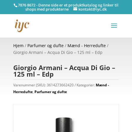
7876 8672 - Denne side er et produktkatalog og linker til
shops med produkterne
kontakt@iyc.dk
Hjem
/
Parfumer og dufte
/
Mænd - Herredufte
/
Giorgio Armani – Acqua Di Gio – 125 ml – Edp
Giorgio Armani – Acqua Di Gio –
125 ml – Edp
Varenummer (SKU):
3614273662420
Kategorier:
Mænd -
Herredufte
,
Parfumer og dufte