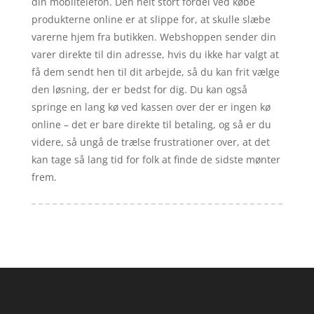
din mobiltelefon. Den helt stort fordel ved købe
produkterne online er at slippe for, at skulle slæbe
varerne hjem fra butikken. Webshoppen sender din
varer direkte til din adresse, hvis du ikke har valgt at
få dem sendt hen til dit arbejde, så du kan frit vælge
den løsning, der er bedst for dig. Du kan også
springe en lang kø ved kassen over der er ingen kø
online – det er bare direkte til betaling, og så er du
videre, så ungå de trælse frustrationer over, at det
kan tage så lang tid for folk at finde de sidste mønter
frem.