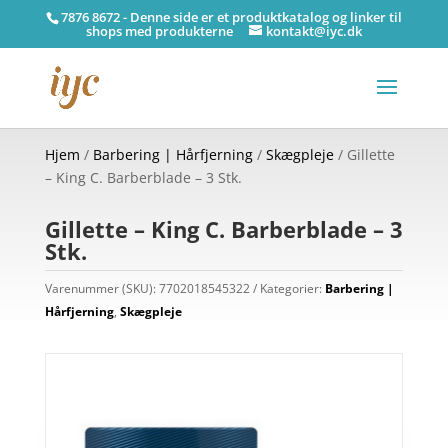
7876 8672 - Denne side er et produktkatalog og linker til
shops med produkterne
kontakt@iyc.dk
Hjem
/
Barbering | Hårfjerning
/
Skægpleje
/ Gillette
– King C. Barberblade – 3 Stk.
Gillette – King C. Barberblade – 3
Stk.
Varenummer (SKU):
7702018545322
Kategorier:
Barbering |
Hårfjerning
,
Skægpleje