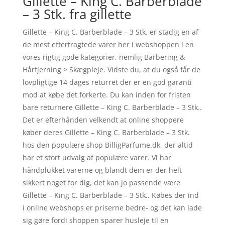
Gillette – King C. Barberblade
– 3 Stk. fra gillette
Gillette – King C. Barberblade – 3 Stk. er stadig en af
de mest eftertragtede varer her i webshoppen i en
vores rigtig gode kategorier, nemlig Barbering &
Hårfjerning > Skægpleje. Vidste du, at du også får de
lovpligtige 14 dages returret der er en god garanti
mod at købe det forkerte. Du kan inden for fristen
bare returnere Gillette – King C. Barberblade – 3 Stk..
Det er efterhånden velkendt at online shoppere
køber deres Gillette – King C. Barberblade – 3 Stk.
hos den populære shop BilligParfume.dk, der altid
har et stort udvalg af populære varer. Vi har
håndplukket varerne og blandt dem er der helt
sikkert noget for dig, det kan jo passende være
Gillette – King C. Barberblade – 3 Stk.. Købes der ind
i online webshops er priserne bedre- og det kan lade
sig gøre fordi shoppen sparer husleje til en