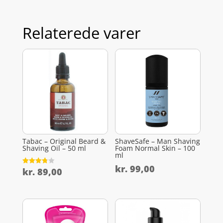
Relaterede varer
Tabac – Original Beard &
ShaveSafe – Man Shaving
Shaving Oil – 50 ml
Foam Normal Skin – 100
ml
kr.
99,00
kr.
89,00
Vurderet
3.8
ud af 5