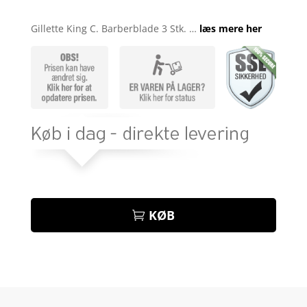
Bedømt
som
3.8
Gillette King C. Barberblade 3 Stk. …
læs mere her
ud af 5
baseret
på
kundebed
ømmels
er
KØB