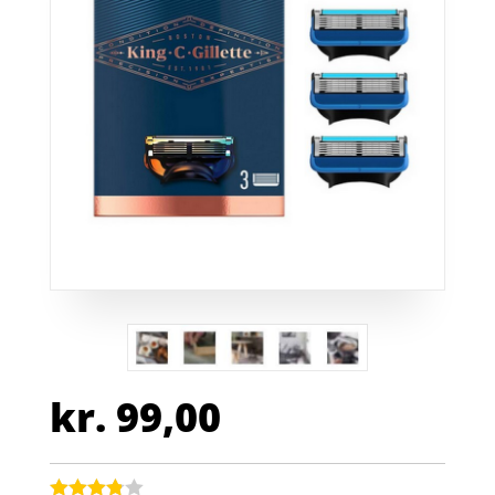
kr.
99,00