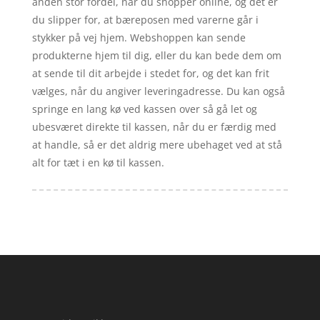
anden stor fordel, når du shopper online, og det er
du slipper for, at bæreposen med varerne går i
stykker på vej hjem. Webshoppen kan sende
produkterne hjem til dig, eller du kan bede dem om
at sende til dit arbejde i stedet for, og det kan frit
vælges, når du angiver leveringadresse. Du kan også
springe en lang kø ved kassen over så gå let og
ubesværet direkte til kassen, når du er færdig med
at handle, så er det aldrig mere ubehaget ved at stå
alt for tæt i en kø til kassen.