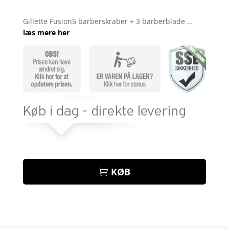
Bedømt
som
3.8
Gillette Fusion5 barberskraber + 3 barberblade …
ud af 5
læs mere her
baseret
på
kundebed
ømmels
er
KØB