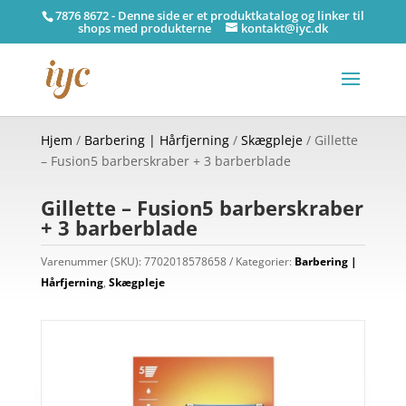
7876 8672 - Denne side er et produktkatalog og linker til
shops med produkterne
kontakt@iyc.dk
Hjem
/
Barbering | Hårfjerning
/
Skægpleje
/ Gillette
– Fusion5 barberskraber + 3 barberblade
Gillette – Fusion5 barberskraber
+ 3 barberblade
Varenummer (SKU):
7702018578658
Kategorier:
Barbering |
Hårfjerning
,
Skægpleje