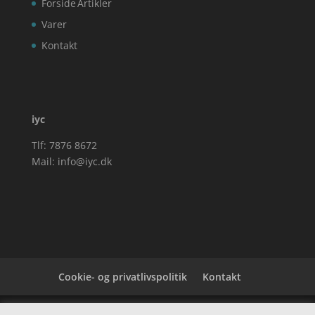
Forside
Artikler
Varer
Kontakt
iyc
Tlf: 7876 8672
Mail:
info@iyc.dk
Cookie- og privatlivspolitik
Kontakt
Denne hjemmeside samler et bredt udvalg af