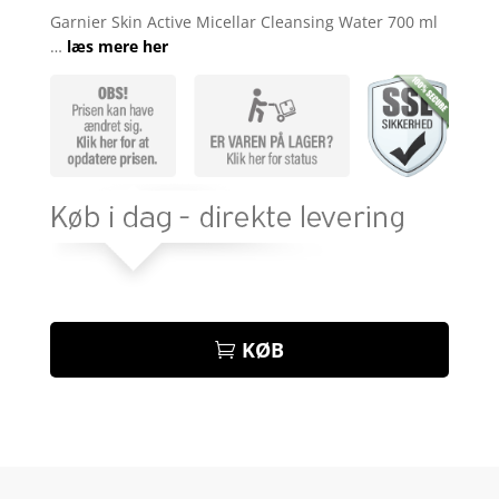
som
4.2
Garnier Skin Active Micellar Cleansing Water 700 ml
ud af 5
…
læs mere her
baseret
på
kundebedø
mmelser
KØB