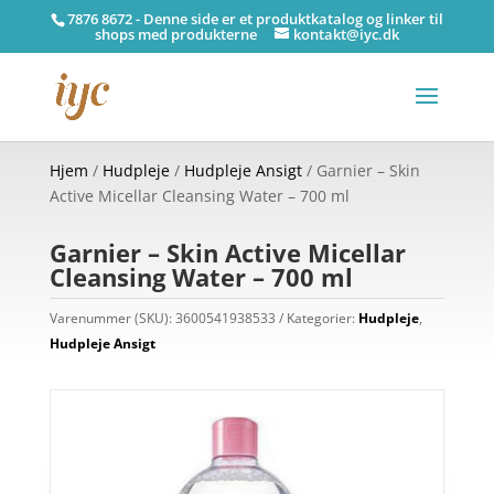
7876 8672 - Denne side er et produktkatalog og linker til
shops med produkterne
kontakt@iyc.dk
Hjem
/
Hudpleje
/
Hudpleje Ansigt
/ Garnier – Skin
Active Micellar Cleansing Water – 700 ml
Garnier – Skin Active Micellar
Cleansing Water – 700 ml
Varenummer (SKU):
3600541938533
Kategorier:
Hudpleje
,
Hudpleje Ansigt