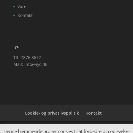
Varer
Kontakt
iyc
Tlf: 7876 8672
Mail:
info@iyc.dk
Cookie- og privatlivspolitik
Kontakt
Denne hjemmeside samler et bredt udvalg af
Denne hjemmeside bruger cookies til at forbedre din oplevelse.