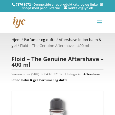
7876 8672 - Denne side er et produktkatalog og linker til
shops med produkterne
kontakt@iyc.dk
Hjem
/
Parfumer og dufte
/
Aftershave lotion balm &
gel
/ Floid – The Genuine Aftershave – 400 ml
Floid – The Genuine Aftershave –
400 ml
Varenummer (SKU):
8004395321025
Kategorier:
Aftershave
lotion balm & gel
,
Parfumer og dufte