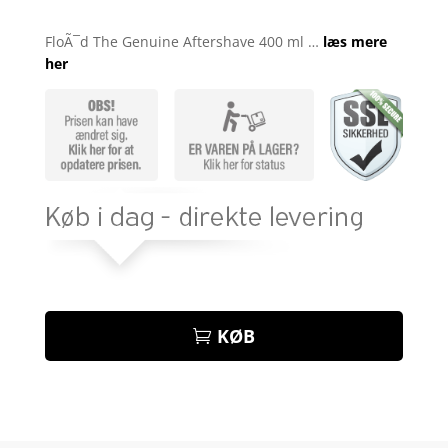
Bedømt
som
3.8
FloÃ¯d The Genuine Aftershave 400 ml …
læs mere
ud af 5
her
baseret
på
kundebed
ømmels
er
KØB