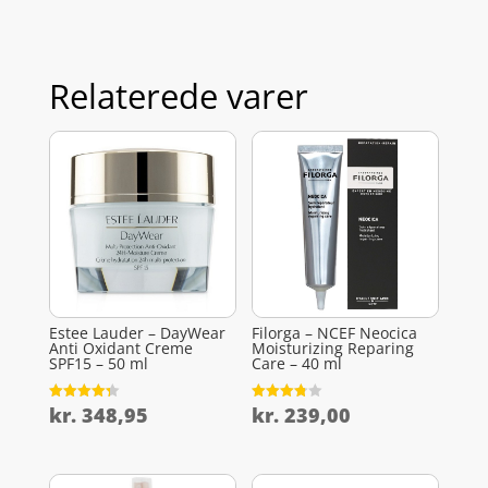
Relaterede varer
Estee Lauder – DayWear
Filorga – NCEF Neocica
Anti Oxidant Creme
Moisturizing Reparing
SPF15 – 50 ml
Care – 40 ml
kr.
348,95
kr.
239,00
Vurderet
Vurderet
4.3
3.8
ud af 5
ud af 5