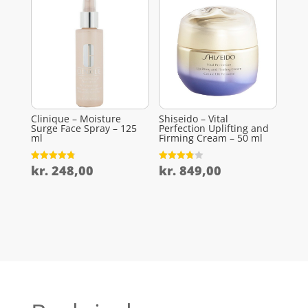
Clinique – Moisture
Shiseido – Vital
Surge Face Spray – 125
Perfection Uplifting and
ml
Firming Cream – 50 ml
kr.
248,00
kr.
849,00
Vurderet
Vurderet
4.8
3.8
ud af 5
ud af 5