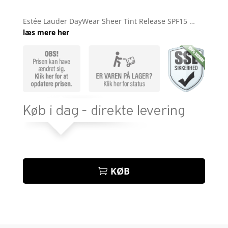
Bedømt
som
4
Estée Lauder DayWear Sheer Tint Release SPF15 …
ud af 5
læs mere her
baseret
på
kundebed
ømmelse
r
KØB