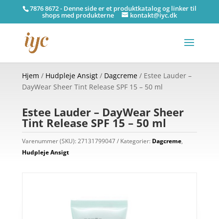
7876 8672 - Denne side er et produktkatalog og linker til
shops med produkterne
kontakt@iyc.dk
Hjem
/
Hudpleje Ansigt
/
Dagcreme
/ Estee Lauder –
DayWear Sheer Tint Release SPF 15 – 50 ml
Estee Lauder – DayWear Sheer
Tint Release SPF 15 – 50 ml
Varenummer (SKU):
27131799047
Kategorier:
Dagcreme
,
Hudpleje Ansigt