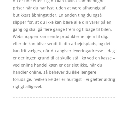
du er ude efter. Og du kan faktisk sammenligne
priser når du har lyst, uden at være afhængig af
butikkers åbningstider. En anden ting du også
slipper for, at du ikke kan bære alle din varer på én
gang og skal gå flere gange frem og tilbage til bilen.
Webshoppen kan sende produkterne hjem til dig,
eller de kan blive sendt til din arbejdsplads, og det
kan frit vælges, når du angiver leveringadresse. I dag
er der ingen grund til at skulle stå i kø ved en kasse –
ved online handel køen er der slet ikke, når du
handler online, så behøver du ikke længere
forudsige, hvilken kø der er hurtigst – vi gætter aldrig
rigtigt alligevel.
Forside
Artikler
iyc