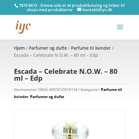
7876 8672 - Denne side er et produktkatalog og linker til
shops med produkterne
kontakt@iyc.dk
Hjem
/
Parfumer og dufte
/
Parfume til kvinder
/
Escada – Celebrate N.O.W. – 80 ml – Edp
Escada – Celebrate N.O.W. – 80
ml – Edp
Varenummer (SKU):
8005610516134
Kategorier:
Parfume til
kvinder
,
Parfumer og dufte