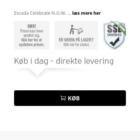
Bedømt
som
3.8
Escada Celebrate N.O.W. …
læs mere her
ud af 5
baseret
på
kundebed
ømmels
er
KØB