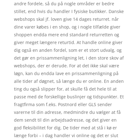
andre fordele, så du på nogle områder er bedre
stillet, end hvis du handler I fysiske butikker. Danske
webshops skal jf. loven give 14 dages returret. når
dine varer købes i en shop, og i nogle tilfælde giver
shoppen endda mere end standard returretten og
giver meget længere returtid. At handle online giver
dig også en anden fordel, som er et stort udvalg, og
det gør en prissammenligning let, i den store skov af
webshops, der er derude. For at det ikke skal være
løgn, kan du endda lave en prissammenligning på
alle tider af døgnet, så længe du er online. En anden
ting du også slipper for, at skulle få det hele til at
passe med de forskellige buslinjer og tidspunkter. Et
fragtfirma som f.eks. Postnord eller GLS sender
varerne til din adresse, medmindre du vælger at få
dem sendt til din arbejdsadresse, og det giver en
god fleksibilitet for dig. De tider med at stå i kø er
længe forbi – i dag handler vi online og det er slut