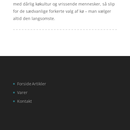
med dårlig køkultur og vrissende mennesker, så slip
for de sædvanlige forkerte valg af kø – man vælger
altid den langsomste.
Forside
Artikler
Varer
Kontakt