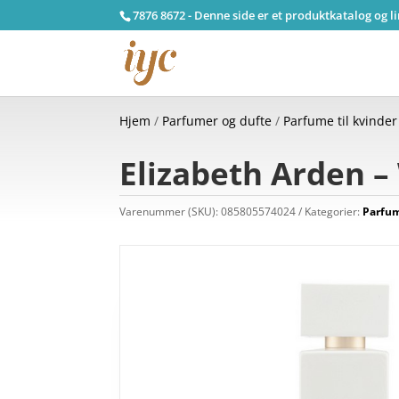
7876 8672 - Denne side er et produktkatalog og l
Hjem
/
Parfumer og dufte
/
Parfume til kvinder
Elizabeth Arden –
Varenummer (SKU):
085805574024
Kategorier:
Parfum