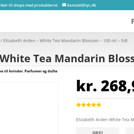
inker til shops med produkterne
kontakt@iyc.dk
/ Elizabeth Arden – White Tea Mandarin Blossom – 100 ml – Edt
 White Tea Mandarin Bloss
e til kvinder
,
Parfumer og dufte
kr.
268,
Bedømt
som
5
ud
Elizabeth Arden White Tea 
af 5
baseret på
kundebedøm