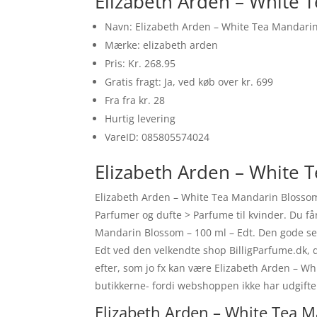
Elizabeth Arden – White 
Navn: Elizabeth Arden – White Tea Mandarin
Mærke: elizabeth arden
Pris: Kr. 268.95
Gratis fragt: Ja, ved køb over kr. 699
Fra fra kr. 28
Hurtig levering
VareID: 085805574024
Elizabeth Arden – White T
Elizabeth Arden – White Tea Mandarin Blossom 
Parfumer og dufte > Parfume til kvinder. Du får
Mandarin Blossom – 100 ml – Edt. Den gode se
Edt ved den velkendte shop BilligParfume.dk, de
efter, som jo fx kan være Elizabeth Arden – W
butikkerne- fordi webshoppen ikke har udgifter 
Elizabeth Arden – White Tea M