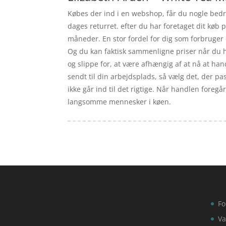
Købes der ind i en webshop, får du nogle bedre
dages returret. efter du har foretaget dit kø
måneder. En stor fordel for dig som forbruger 
Og du kan faktisk sammenligne priser når du h
og slippe for, at være afhængig af at nå at hand
sendt til din arbejdsplads, så vælg det, der pas
ikke går ind til det rigtige. Når handlen foregå
langsomme mennesker i køen.
Fo
Va