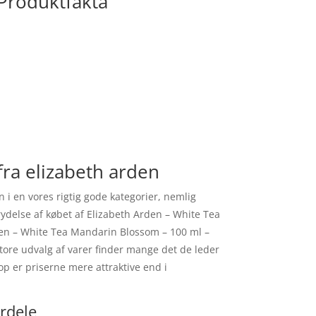
 Produktfakta
fra elizabeth arden
i en vores rigtig gode kategorier, nemlig
trydelse af købet af Elizabeth Arden – White Tea
den – White Tea Mandarin Blossom – 100 ml –
store udvalg af varer finder mange det de leder
p er priserne mere attraktive end i
rdele