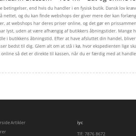
 betingelser, end hvis du handler i en fysisk butik. Dansk lov kræ
b på nettet, og du kan finde webshops der giver mere der kan forlæ
er, at webshops har deres priser online, og det gør en prissammenl
ar lyst, uden at være afhængig af butikkers åbningstider. Mange h
le i butikkens åbningstid. Efter at have afsluttet din handel, bliver 
ser bedst til dig. Glem alt om at stå i kø, hvor ekspedienten lige sk
r online så det er direkte til kassen, når du er færdig med at handle,
rside
Artikler
iyc
rer
Tlf: 7876 8672