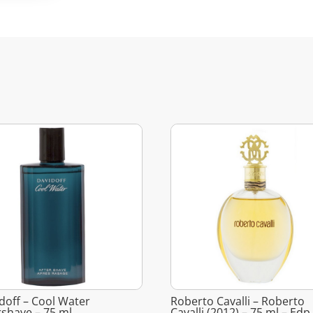
doff – Cool Water
Roberto Cavalli – Roberto
rshave – 75 ml
Cavalli (2012) – 75 ml – Edp