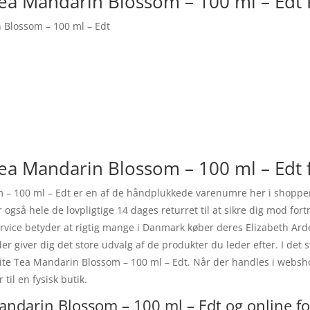
Tea Mandarin Blossom – 100 ml – Edt
 Blossom – 100 ml – Edt
ea Mandarin Blossom – 100 ml – Edt 
– 100 ml – Edt er en af de håndplukkede varenumre her i shoppen 
 også hele de lovpligtige 14 dages returret til at sikre dig mod for
rvice betyder at rigtig mange i Danmark køber deres Elizabeth Ar
r giver dig det store udvalg af de produkter du leder efter. I det 
hite Tea Mandarin Blossom – 100 ml – Edt. Når der handles i websho
til en fysisk butik.
andarin Blossom – 100 ml – Edt og online fo