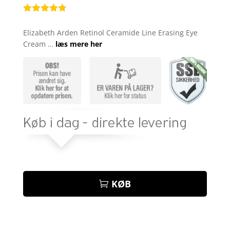
Bedømt
som
4.7
Elizabeth Arden Retinol Ceramide Line Erasing Eye
ud af 5
Cream …
læs mere her
baseret på
kundebedø
mmelser
KØB