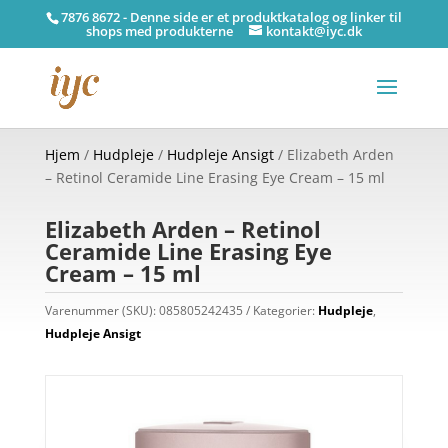
7876 8672 - Denne side er et produktkatalog og linker til
shops med produkterne
kontakt@iyc.dk
Hjem
/
Hudpleje
/
Hudpleje Ansigt
/ Elizabeth Arden
– Retinol Ceramide Line Erasing Eye Cream – 15 ml
Elizabeth Arden – Retinol
Ceramide Line Erasing Eye
Cream – 15 ml
Varenummer (SKU):
085805242435
Kategorier:
Hudpleje
,
Hudpleje Ansigt