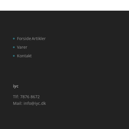
Forside
Artikler
Varer
Kontakt
iyc
Tlf: 7876 8672
Mail:
info@iyc.dk