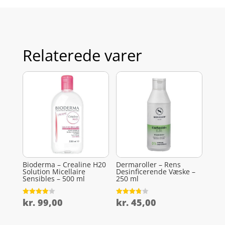
Relaterede varer
Bioderma – Crealine H20
Dermaroller – Rens
Solution Micellaire
Desinficerende Væske –
Sensibles – 500 ml
250 ml
kr.
99,00
kr.
45,00
Vurderet
Vurderet
4
3.8
ud af 5
ud af 5