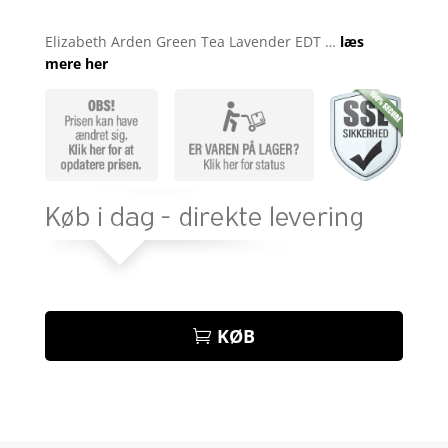
Bedømt
som
3.9
Elizabeth Arden Green Tea Lavender EDT …
læs
ud af 5
mere her
baseret
på
kundebed
ømmelse
r
KØB