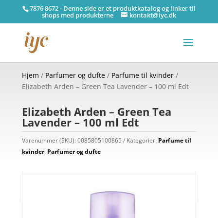
7876 8672 - Denne side er et produktkatalog og linker til
shops med produkterne
kontakt@iyc.dk
Hjem
/
Parfumer og dufte
/
Parfume til kvinder
/
Elizabeth Arden – Green Tea Lavender – 100 ml Edt
Elizabeth Arden – Green Tea
Lavender – 100 ml Edt
Varenummer (SKU):
0085805100865
Kategorier:
Parfume til
kvinder
,
Parfumer og dufte