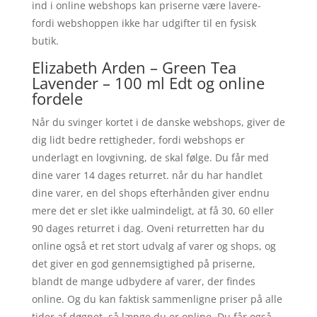
ind i online webshops kan priserne være lavere-
fordi webshoppen ikke har udgifter til en fysisk
butik.
Elizabeth Arden – Green Tea
Lavender – 100 ml Edt og online
fordele
Når du svinger kortet i de danske webshops, giver de
dig lidt bedre rettigheder, fordi webshops er
underlagt en lovgivning, de skal følge. Du får med
dine varer 14 dages returret. når du har handlet
dine varer, en del shops efterhånden giver endnu
mere det er slet ikke ualmindeligt, at få 30, 60 eller
90 dages returret i dag. Oveni returretten har du
online også et ret stort udvalg af varer og shops, og
det giver en god gennemsigtighed på priserne,
blandt de mange udbydere af varer, der findes
online. Og du kan faktisk sammenligne priser på alle
tider af døgnet, så længe du er online. Du får også