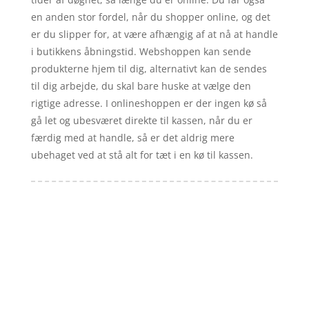
en anden stor fordel, når du shopper online, og det
er du slipper for, at være afhængig af at nå at handle
i butikkens åbningstid. Webshoppen kan sende
produkterne hjem til dig, alternativt kan de sendes
til dig arbejde, du skal bare huske at vælge den
rigtige adresse. I onlineshoppen er der ingen kø så
gå let og ubesværet direkte til kassen, når du er
færdig med at handle, så er det aldrig mere
ubehaget ved at stå alt for tæt i en kø til kassen.
Forside
Artikler
iyc
Varer
Tlf: 7876 8672
Kontakt
Mail:
info@iyc.dk