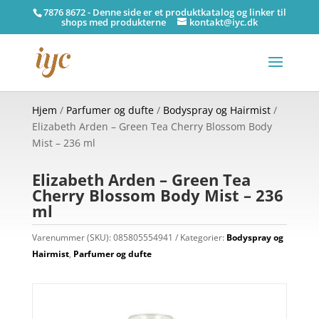
7876 8672 - Denne side er et produktkatalog og linker til
shops med produkterne
kontakt@iyc.dk
Hjem
/
Parfumer og dufte
/
Bodyspray og Hairmist
/
Elizabeth Arden – Green Tea Cherry Blossom Body
Mist – 236 ml
Elizabeth Arden – Green Tea
Cherry Blossom Body Mist – 236
ml
Varenummer (SKU):
085805554941
Kategorier:
Bodyspray og
Hairmist
,
Parfumer og dufte