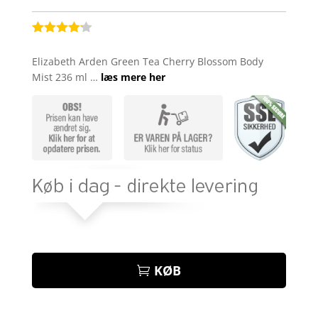
Bedømt
som
4.1
Elizabeth Arden Green Tea Cherry Blossom Body
ud af 5
Mist 236 ml …
læs mere her
baseret
på
kundebedø
mmelser
KØB