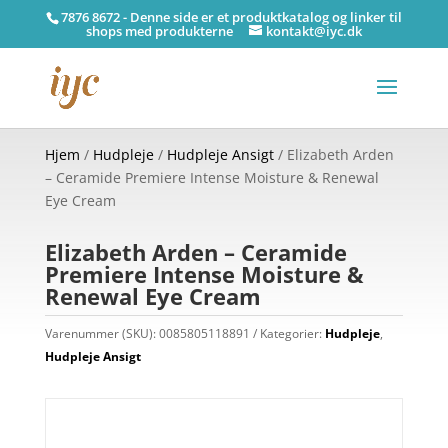
7876 8672 - Denne side er et produktkatalog og linker til
shops med produkterne
kontakt@iyc.dk
Hjem
/
Hudpleje
/
Hudpleje Ansigt
/ Elizabeth Arden
– Ceramide Premiere Intense Moisture & Renewal
Eye Cream
Elizabeth Arden – Ceramide
Premiere Intense Moisture &
Renewal Eye Cream
Varenummer (SKU):
0085805118891
Kategorier:
Hudpleje
,
Hudpleje Ansigt