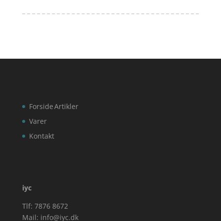
Forside
Artikler
Varer
Kontakt
iyc
Tlf: 7876 8672
Mail:
info@iyc.dk