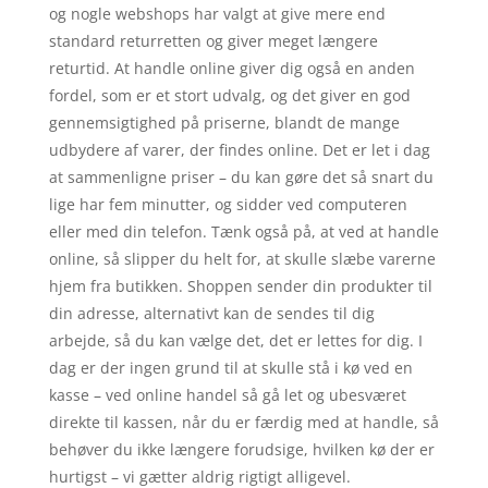
og nogle webshops har valgt at give mere end
standard returretten og giver meget længere
returtid. At handle online giver dig også en anden
fordel, som er et stort udvalg, og det giver en god
gennemsigtighed på priserne, blandt de mange
udbydere af varer, der findes online. Det er let i dag
at sammenligne priser – du kan gøre det så snart du
lige har fem minutter, og sidder ved computeren
eller med din telefon. Tænk også på, at ved at handle
online, så slipper du helt for, at skulle slæbe varerne
hjem fra butikken. Shoppen sender din produkter til
din adresse, alternativt kan de sendes til dig
arbejde, så du kan vælge det, det er lettes for dig. I
dag er der ingen grund til at skulle stå i kø ved en
kasse – ved online handel så gå let og ubesværet
direkte til kassen, når du er færdig med at handle, så
behøver du ikke længere forudsige, hvilken kø der er
hurtigst – vi gætter aldrig rigtigt alligevel.