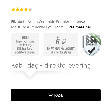
Bedømt
som
4.3
Elizabeth Arden Ceramide Premiere Intense
ud af 5
Moisture & Renewal Eye Cream …
læs mere her
baseret
på
kundebedø
mmelser
KØB