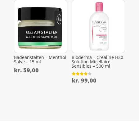
Badeanstalten – Menthol
Bioderma – Crealine H20
Salve – 15 ml
Solution Micellaire
Sensibles – 500 ml
kr.
59,00
kr.
99,00
Vurderet
4
ud af 5