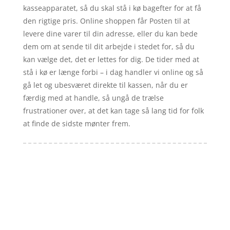
kasseapparatet, så du skal stå i kø bagefter for at få
den rigtige pris. Online shoppen får Posten til at
levere dine varer til din adresse, eller du kan bede
dem om at sende til dit arbejde i stedet for, så du
kan vælge det, det er lettes for dig. De tider med at
stå i kø er længe forbi – i dag handler vi online og så
gå let og ubesværet direkte til kassen, når du er
færdig med at handle, så ungå de trælse
frustrationer over, at det kan tage så lang tid for folk
at finde de sidste mønter frem.
Forside
Artikler
iyc
Varer
Tlf: 7876 8672
Kontakt
Mail:
info@iyc.dk