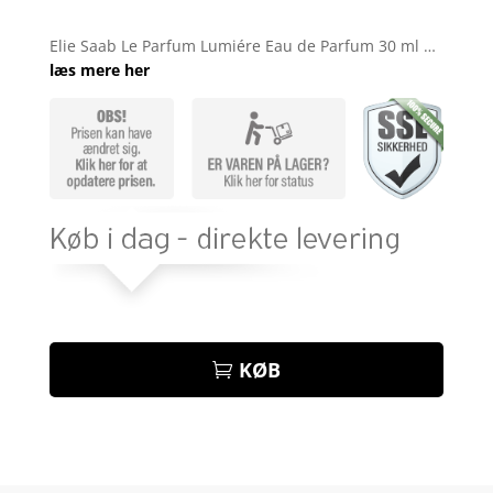
Bedømt
som
4.3
Elie Saab Le Parfum Lumiére Eau de Parfum 30 ml …
ud af 5
læs mere her
baseret
på
kundebedø
mmelser
KØB