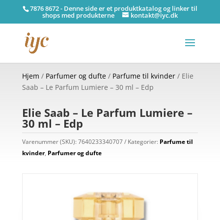
7876 8672 - Denne side er et produktkatalog og linker til
shops med produkterne
kontakt@iyc.dk
Hjem
/
Parfumer og dufte
/
Parfume til kvinder
/ Elie
Saab – Le Parfum Lumiere – 30 ml – Edp
Elie Saab – Le Parfum Lumiere –
30 ml – Edp
Varenummer (SKU):
7640233340707
Kategorier:
Parfume til
kvinder
,
Parfumer og dufte