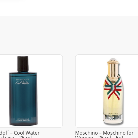
doff – Cool Water
Moschino – Moschino for
rshave – 75 ml
Women – 75 ml – Edt