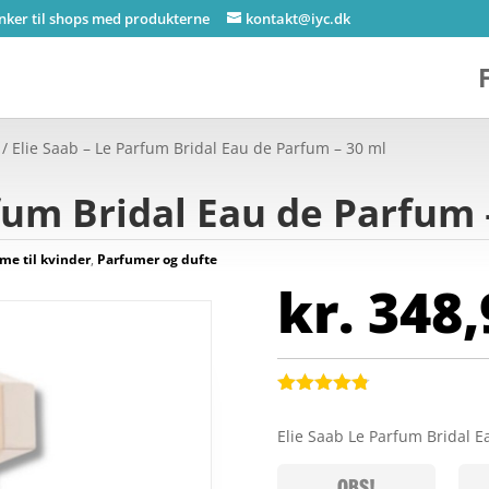
inker til shops med produkterne
kontakt@iyc.dk
/ Elie Saab – Le Parfum Bridal Eau de Parfum – 30 ml
rfum Bridal Eau de Parfum 
me til kvinder
,
Parfumer og dufte
kr.
348,
Bedømt
som
4.8
Elie Saab Le Parfum Bridal 
ud af 5
baseret på
kundebedøm