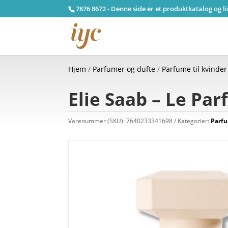
7876 8672 - Denne side er et produktkatalog og l
Hjem
/
Parfumer og dufte
/
Parfume til kvinder
Elie Saab – Le Pa
Varenummer (SKU):
7640233341698
Kategorier:
Parfu