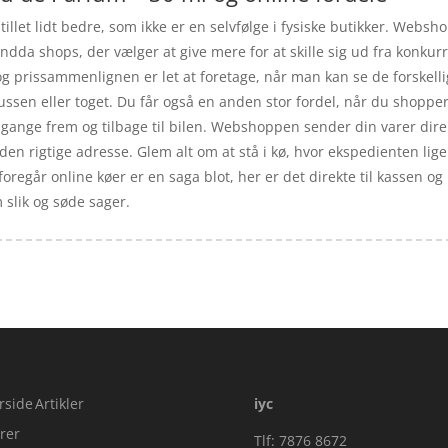
illet lidt bedre, som ikke er en selvfølge i fysiske butikker. Websho
 endda shops, der vælger at give mere for at skille sig ud fra konk
 , og prissammenlignen er let at foretage, når man kan se de forsk
ssen eller toget. Du får også en anden stor fordel, når du shopper 
 gange frem og tilbage til bilen. Webshoppen sender din varer direkte
en rigtige adresse. Glem alt om at stå i kø, hvor ekspedienten lige 
n foregår online køer er en saga blot, her er det direkte til kasse
 slik og søde sager.
rside
Artikler
iyc
rer
Tlf: 7876 8672