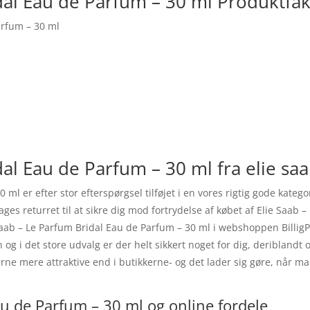
dal Eau de Parfum – 30 ml Produktfak
arfum – 30 ml
dal Eau de Parfum – 30 ml fra elie sa
 ml er efter stor efterspørgsel tilføjet i en vores rigtig gode kateg
ages returret til at sikre dig mod fortrydelse af købet af Elie Saab
ab – Le Parfum Bridal Eau de Parfum – 30 ml i webshoppen BilligPa
 og i det store udvalg er der helt sikkert noget for dig, deriblandt
rne mere attraktive end i butikkerne- og det lader sig gøre, når ma
au de Parfum – 30 ml og online fordele