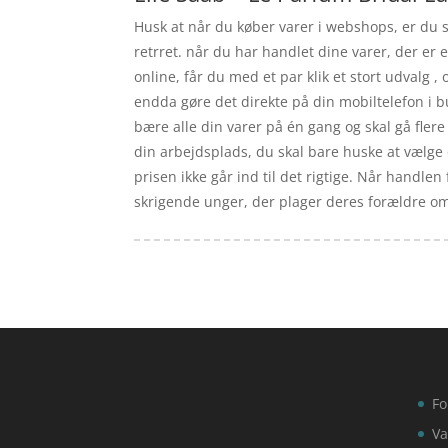
Husk at når du køber varer i webshops, er du st
retrret. når du har handlet dine varer, der er
online, får du med et par klik et stort udvalg
endda gøre det direkte på din mobiltelefon i bu
bære alle din varer på én gang og skal gå flere
din arbejdsplads, du skal bare huske at vælge d
prisen ikke går ind til det rigtige. Når handle
skrigende unger, der plager deres forældre om
Fo
Va