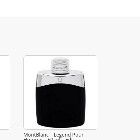
MontBlanc – Legend Pour
Homme – 50 ml – Edt