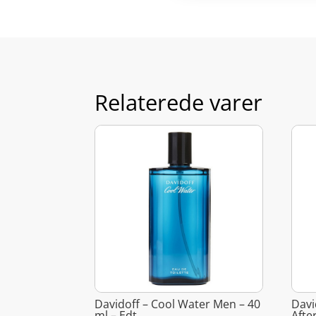
Relaterede varer
Davidoff – Cool Water Men – 40
Davi
ml – Edt
Afte