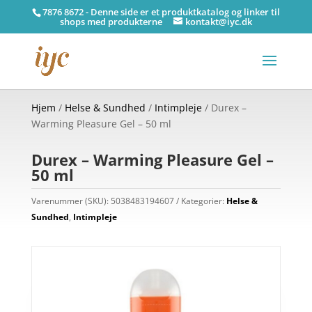
7876 8672 - Denne side er et produktkatalog og linker til
shops med produkterne
kontakt@iyc.dk
Hjem
/
Helse & Sundhed
/
Intimpleje
/ Durex –
Warming Pleasure Gel – 50 ml
Durex – Warming Pleasure Gel –
50 ml
Varenummer (SKU):
5038483194607
Kategorier:
Helse &
Sundhed
,
Intimpleje