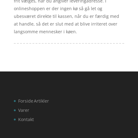
frit vælges, når du angiver leveringadresse. I
onlineshoppen er der ingen kø så gå let og
ubesværet direkte til kassen, når du er færdig med
at handle, så det er slut med at blive irriteret over
langsomme mennesker i køen.
Forside
Artikler
Varer
Kontakt