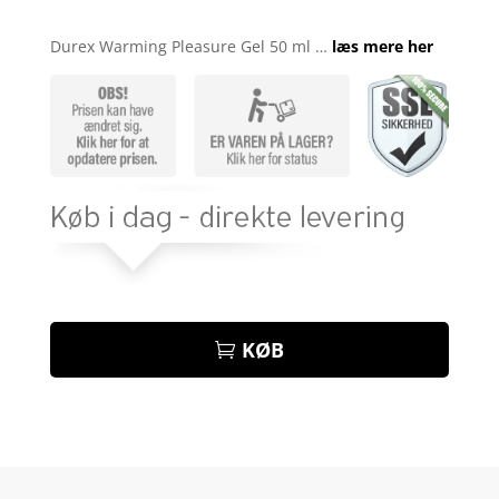
Bedømt
som
4.8
Durex Warming Pleasure Gel 50 ml …
læs mere her
ud af 5
baseret på
kundebedøm
melser
KØB