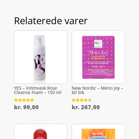
Relaterede varer
YES – Intimvask Rose
New Nordic – Meno Joy –
Cleanse Foam – 150 ml
60 Stk
kr.
99,00
kr.
267,00
Vurderet
Vurderet
4.9
4.4
ud af 5
ud af 5