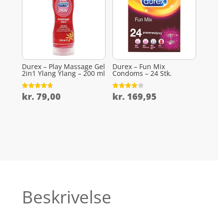
Durex – Play Massage Gel
Durex – Fun Mix
2in1 Ylang Ylang – 200 ml
Condoms – 24 Stk.
kr.
79,00
kr.
169,95
Vurderet
Vurderet
4.7
3.9
ud af 5
ud af 5
Beskrivelse