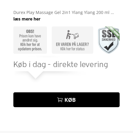
Bedømt
som
4.7
Durex Play Massage Gel 2in1 Ylang Ylang 200 ml …
ud af 5
læs mere her
baseret på
kundebedø
mmelser
KØB