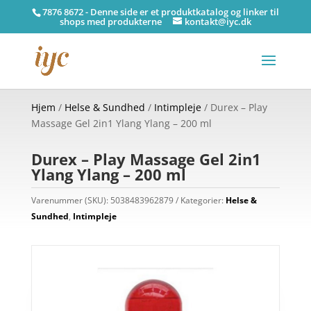
7876 8672 - Denne side er et produktkatalog og linker til
shops med produkterne
kontakt@iyc.dk
Hjem
/
Helse & Sundhed
/
Intimpleje
/ Durex – Play
Massage Gel 2in1 Ylang Ylang – 200 ml
Durex – Play Massage Gel 2in1
Ylang Ylang – 200 ml
Varenummer (SKU):
5038483962879
Kategorier:
Helse &
Sundhed
,
Intimpleje