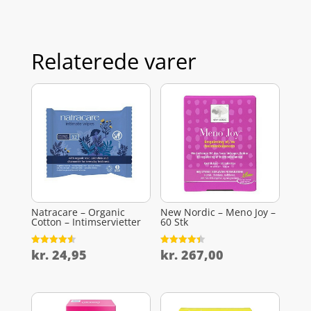
Relaterede varer
Natracare – Organic
New Nordic – Meno Joy –
Cotton – Intimservietter
60 Stk
kr.
24,95
kr.
267,00
Vurderet
Vurderet
4.6
4.4
ud af 5
ud af 5