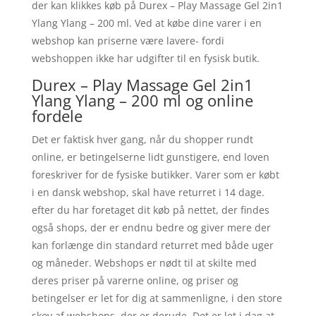
der kan klikkes køb på Durex – Play Massage Gel 2in1
Ylang Ylang – 200 ml. Ved at købe dine varer i en
webshop kan priserne være lavere- fordi
webshoppen ikke har udgifter til en fysisk butik.
Durex – Play Massage Gel 2in1
Ylang Ylang – 200 ml og online
fordele
Det er faktisk hver gang, når du shopper rundt
online, er betingelserne lidt gunstigere, end loven
foreskriver for de fysiske butikker. Varer som er købt
i en dansk webshop, skal have returret i 14 dage.
efter du har foretaget dit køb på nettet, der findes
også shops, der er endnu bedre og giver mere der
kan forlænge din standard returret med både uger
og måneder. Webshops er nødt til at skilte med
deres priser på varerne online, og priser og
betingelser er let for dig at sammenligne, i den store
skov af webshops, der er derude. Det er let i dag at