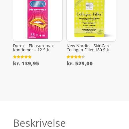
Durex – Pleasuremax
New Nordic – SkinCare
Kondomer – 12 Stk.
Collagen Filler 180 Stk
kr.
139,95
kr.
529,00
Vurderet
Vurderet
4.9
4.3
ud af 5
ud af 5
Beskrivelse