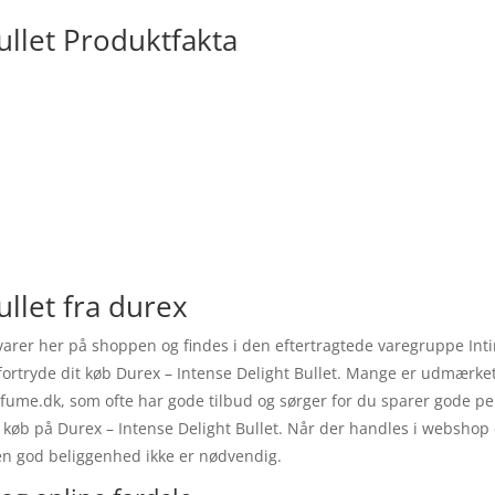
ullet Produktfakta
ullet fra durex
varer her på shoppen og findes i den eftertragtede varegruppe Inti
e fortryde dit køb Durex – Intense Delight Bullet. Mange er udmærke
fume.dk, som ofte har gode tilbud og sørger for du sparer gode pen
es køb på Durex – Intense Delight Bullet. Når der handles i webshop e
en god beliggenhed ikke er nødvendig.