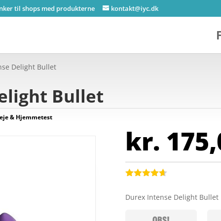
inker til shops med produkterne
kontakt@iyc.dk
nse Delight Bullet
elight Bullet
leje & Hjemmetest
kr.
175,
Bedømt
som
4.6
Durex Intense Delight Bullet
ud af 5
baseret på
kundebedø