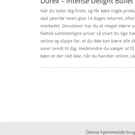
Durex – Intense Delight Bullet
Når du lader dig friste, og får købt nogle produ
skal jævnfør loven give 14 dages returret. efte
markedet. Derudover har du et meget større udv
faktisk sammenligne priser så snart du lige h
online og slippe for, at du ikke kan bære alle d
varer sendt til dig, medmindre du vælger at få
køen er der slet ikke, når du handler online, s
Forside
Artikler
iyc
Varer
Tlf: 7876 8672
Kontakt
Mail:
info@iyc.dk
Cookie- og privatlivspolitik
Kontakt
Denne hjemmeside bruger