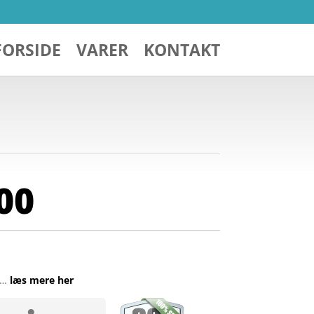
FORSIDE
VARER
KONTAKT
00
 …
læs mere her