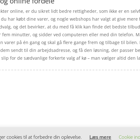
 og online fordele
kter online, er du sikret lidt bedre rettigheder, som ikke er en sel
r du har købt dine varer, og nogle webshops har valgt at give mere f
alg, og det bevirker, at du med få klik kan finde det bedste tilbu
ar fem minutter, og sidder ved computeren eller med din telefon. 
in varer på én gang og skal gå flere gange frem og tilbage til bilen. 
 dem sendt til din arbejdsadresse, og få den løsning, der passer be
å slip for de sædvanlige forkerte valg af kø – man vælger altid den 
 cookies til at forbedre din oplevelse.
Læs mere
Cookie ind