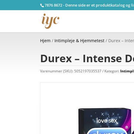
7876 8672 - Denne side er et produktkatalog og l
Hjem
/
Intimpleje & Hjemmetest
/ Durex – Inte
Durex – Intense D
Varenummer (SKU):
5052197035537
Kategori:
Intimp