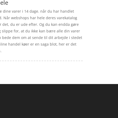
ele
re dine varer i 14 dage. når du har handlet
d. Når webshops har hele deres varekatalog
er det, du er ude efter. Og du kan endda gøre
slippe for, at du ikke kan bære alle din varer
an bede dem om at sende til dit arbejde i stedet
nline handel køer er en saga blot, her er det
.