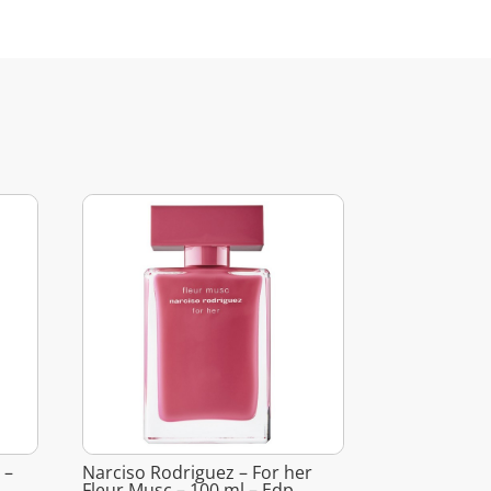
 –
Narciso Rodriguez – For her
Fleur Musc – 100 ml – Edp