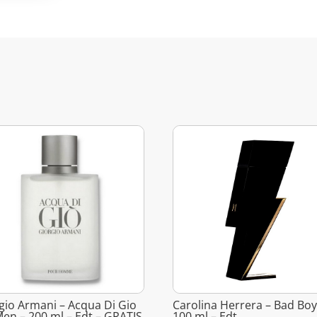
gio Armani – Acqua Di Gio
Carolina Herrera – Bad Boy
Men – 200 ml – Edt – GRATIS
100 ml – Edt