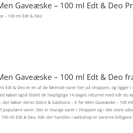
 Men Gaveæske – 100 ml Edt & Deo P
e – 100 ml Edt & Deo
Men Gaveæske – 100 ml Edt & Deo fr
l Edt & Deo er en af de førende varer her på shoppen, og ligger i
d købet også tildelt de lovpligtige 14 dages returret med når du
e, der køber deres Dolce & Gabbana – K for Men Gaveæske – 100 m
 af populære varer. Der er mange varer i shoppen og i det store udv
00 ml Edt & Deo. Når der handles i webshop er varerne billigere- o