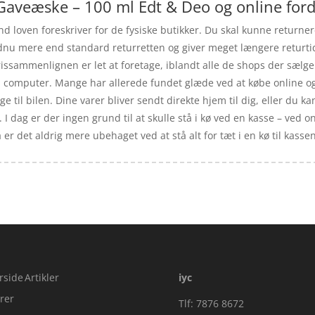
Gaveæske – 100 ml Edt & Deo og online ford
nd loven foreskriver for de fysiske butikker. Du skal kunne returne
ndnu mere end standard returretten og giver meget længere returti
rissammenlignen er let at foretage, iblandt alle de shops der sælg
n computer. Mange har allerede fundet glæde ved at købe online og 
e til bilen. Dine varer bliver sendt direkte hjem til dig, eller du k
. I dag er der ingen grund til at skulle stå i kø ved en kasse – ved o
er det aldrig mere ubehaget ved at stå alt for tæt i en kø til kassen
rside
Artikler
iyc
rer
Tlf: 7876 8672