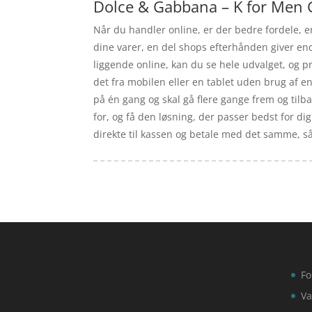
Dolce & Gabbana – K for Men 
Når du handler online, er der bedre fordele, e
dine varer, en del shops efterhånden giver e
liggende online, kan du se hele udvalget, og p
det fra mobilen eller en tablet uden brug af e
på én gang og skal gå flere gange frem og tilbag
for, og få den løsning, der passer bedst for dig
direkte til kassen og betale med det samme, så 
Fo
Va