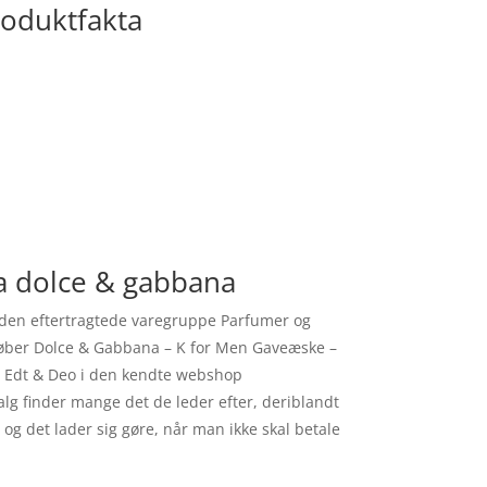
roduktfakta
a dolce & gabbana
 den eftertragtede varegruppe Parfumer og
 køber Dolce & Gabbana – K for Men Gaveæske –
l Edt & Deo i den kendte webshop
alg finder mange det de leder efter, deriblandt
g det lader sig gøre, når man ikke skal betale