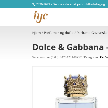
7876 8672 - Denne side er et produktkatalog og l
Hjem
/
Parfumer og dufte
/
Parfume Gaveæsk
Dolce & Gabbana 
Varenummer (SKU):
3423473140252
Kategorier:
Parf