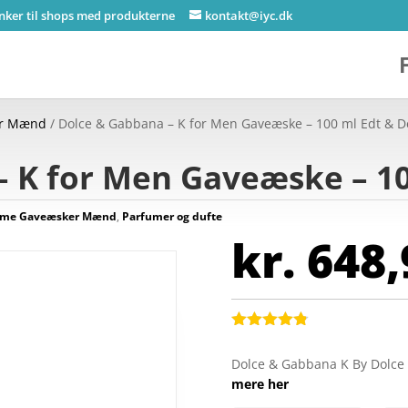
inker til shops med produkterne
kontakt@iyc.dk
er Mænd
/ Dolce & Gabbana – K for Men Gaveæske – 100 ml Edt & D
– K for Men Gaveæske – 10
ume Gaveæsker Mænd
,
Parfumer og dufte
kr.
648,
Bedømt
som
4.8
Dolce & Gabbana K By Dolce
ud af 5
mere her
baseret på
kundebedøm