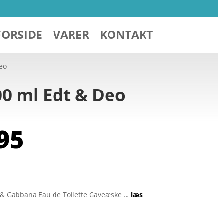
FORSIDE
VARER
KONTAKT
eo
0 ml Edt & Deo
95
 & Gabbana Eau de Toilette Gaveæske …
læs