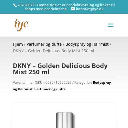
7876 8672 - Denne side er et produktkatalog og linker til
shops med produkterne
kontakt@iyc.dk
Hjem
/
Parfumer og dufte
/
Bodyspray og Hairmist
/
DKNY – Golden Delicious Body Mist 250 ml
DKNY – Golden Delicious Body
Mist 250 ml
Varenummer (SKU):
0085715950529
Kategorier:
Bodyspray
og Hairmist
,
Parfumer og dufte