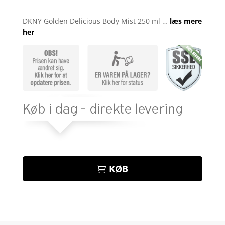
Bedømt
som
4.9
DKNY Golden Delicious Body Mist 250 ml …
læs mere
ud af 5
her
baseret på
kundebedøm
melser
KØB