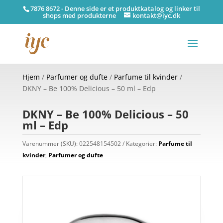
7876 8672 - Denne side er et produktkatalog og linker til
shops med produkterne
kontakt@iyc.dk
Hjem
/
Parfumer og dufte
/
Parfume til kvinder
/
DKNY – Be 100% Delicious – 50 ml – Edp
DKNY – Be 100% Delicious – 50
ml – Edp
Varenummer (SKU):
022548154502
Kategorier:
Parfume til
kvinder
,
Parfumer og dufte