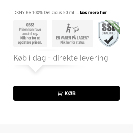
Bedømt
som
3.8
DKNY Be 100% Delicious 50 ml …
læs mere her
ud af 5
baseret
på
kundebed
ømmels
er
KØB