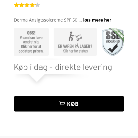
Bedømt
som
4.2
Derma Ansigtssolcreme SPF 50 …
læs mere her
ud af 5
baseret
på
kundebedø
mmelser
KØB