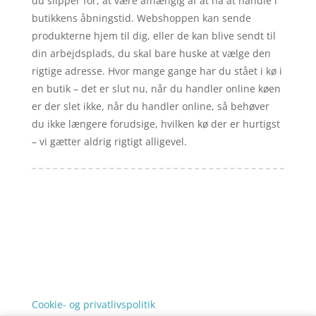
du slipper for, at være afhængig af at nå at handle i
butikkens åbningstid. Webshoppen kan sende
produkterne hjem til dig, eller de kan blive sendt til
din arbejdsplads, du skal bare huske at vælge den
rigtige adresse. Hvor mange gange har du stået i kø i
en butik – det er slut nu, når du handler online køen
er der slet ikke, når du handler online, så behøver
du ikke længere forudsige, hvilken kø der er hurtigst
– vi gætter aldrig rigtigt alligevel.
Forside
Artikler
iyc
Varer
Tlf: 7876 8672
Kontakt
Mail:
info@iyc.dk
Cookie- og privatlivspolitik