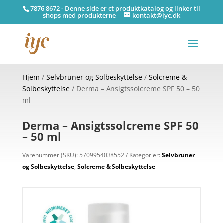
7876 8672 - Denne side er et produktkatalog og linker til
shops med produkterne
kontakt@iyc.dk
Hjem
/
Selvbruner og Solbeskyttelse
/
Solcreme &
Solbeskyttelse
/ Derma – Ansigtssolcreme SPF 50 – 50
ml
Derma – Ansigtssolcreme SPF 50
– 50 ml
Varenummer (SKU):
5709954038552
Kategorier:
Selvbruner
og Solbeskyttelse
,
Solcreme & Solbeskyttelse