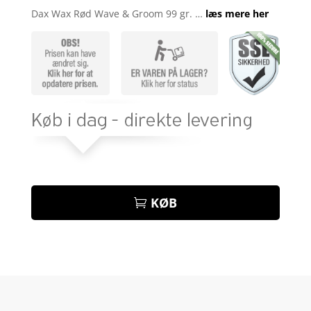
som
4.6
Dax Wax Rød Wave & Groom 99 gr. …
læs mere her
ud af 5
baseret på
kundebedø
mmelser
KØB