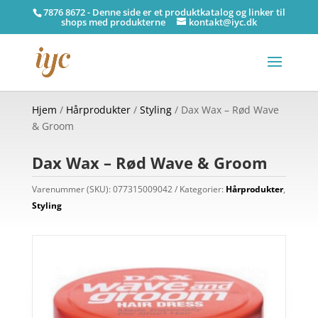
7876 8672 - Denne side er et produktkatalog og linker til
shops med produkterne
kontakt@iyc.dk
Hjem
/
Hårprodukter
/
Styling
/ Dax Wax – Rød Wave
& Groom
Dax Wax – Rød Wave & Groom
Varenummer (SKU):
077315009042
Kategorier:
Hårprodukter
,
Styling