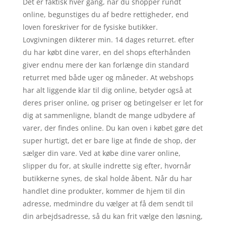
Det er faktisk hver gang, når du shopper rundt
online, begunstiges du af bedre rettigheder, end
loven foreskriver for de fysiske butikker.
Lovgivningen dikterer min. 14 dages returret. efter
du har købt dine varer, en del shops efterhånden
giver endnu mere der kan forlænge din standard
returret med både uger og måneder. At webshops
har alt liggende klar til dig online, betyder også at
deres priser online, og priser og betingelser er let for
dig at sammenligne, blandt de mange udbydere af
varer, der findes online. Du kan oven i købet gøre det
super hurtigt, det er bare lige at finde de shop, der
sælger din vare. Ved at købe dine varer online,
slipper du for, at skulle indrette sig efter, hvornår
butikkerne synes, de skal holde åbent. Når du har
handlet dine produkter, kommer de hjem til din
adresse, medmindre du vælger at få dem sendt til
din arbejdsadresse, så du kan frit vælge den løsning,