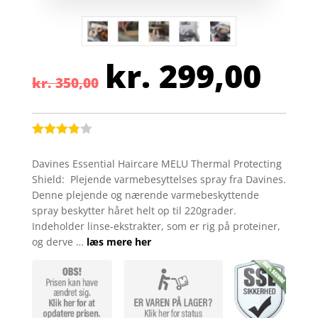
kr.
299,00
Den
Den
kr.
350,00
oprindelige
aktu
pris
pris
var:
er:
kr. 350,00.
kr. 
Bedømt
som
3.8
Davines Essential Haircare MELU Thermal Protecting
ud af 5
Shield: Plejende varmebesyttelses spray fra Davines.
baseret
på
Denne plejende og nærende varmebeskyttende
kundebed
spray beskytter håret helt op til 220grader.
ømmels
er
Indeholder linse-ekstrakter, som er rig på proteiner,
og derve …
læs mere her