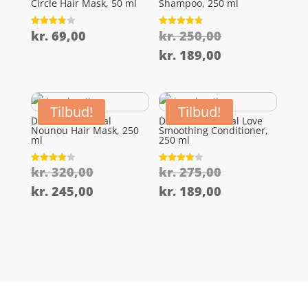
Circle Hair Mask, 50 ml
Shampoo, 250 ml
Den
kr.
69,00
kr.
250,00
Vurderet
Vurderet
3.8
4.7
oprindelige
ud af 5
ud af 5
Den
kr.
189,00
pris
aktuelle
var:
pris
kr. 250,00.
er:
Tilbud!
Tilbud!
Davines Essential
Davines Essential Love
kr. 189,00.
Nounou Hair Mask, 250
Smoothing Conditioner,
ml
250 ml
Den
Den
kr.
320,00
kr.
275,00
Vurderet
Vurderet
3.9
3.9
oprindelige
oprindelige
ud af 5
ud af 5
Den
Den
kr.
245,00
kr.
189,00
pris
pris
aktuelle
aktuelle
var:
var:
pris
pris
kr. 320,00.
kr. 275,00.
er:
er:
kr. 245,00.
kr. 189,00.