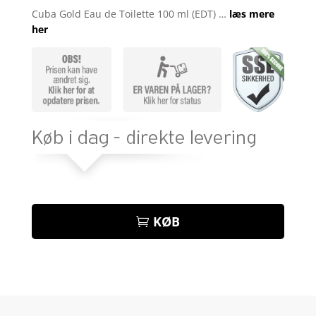
som
3.8
Cuba Gold Eau de Toilette 100 ml (EDT) …
læs mere
ud af 5
her
baseret
på
kundebed
ømmels
er
KØB