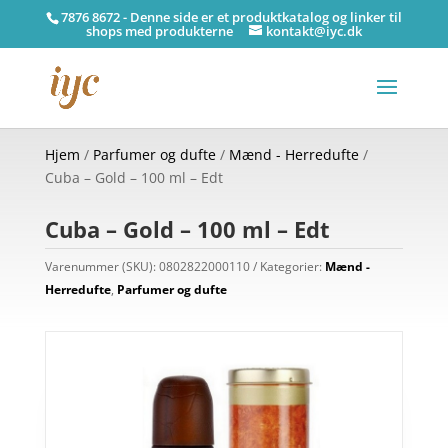
7876 8672 - Denne side er et produktkatalog og linker til
shops med produkterne
kontakt@iyc.dk
Hjem
/
Parfumer og dufte
/
Mænd - Herredufte
/
Cuba – Gold – 100 ml – Edt
Cuba – Gold – 100 ml – Edt
Varenummer (SKU):
0802822000110
Kategorier:
Mænd -
Herredufte
,
Parfumer og dufte