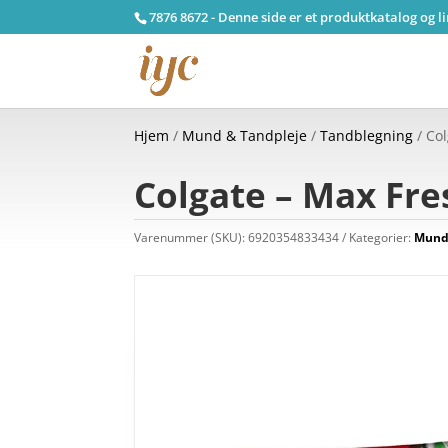
7876 8672 - Denne side er et produktkatalog og l
Hjem
/
Mund & Tandpleje
/
Tandblegning
/ Co
Colgate – Max Fre
Varenummer (SKU):
6920354833434
Kategorier:
Mund