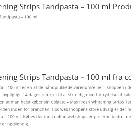
ening Strips Tandpasta – 100 ml Prod
 Tandpasta – 100 ml
ning Strips Tandpasta – 100 ml fra c
ta – 100 ml er en af de håndplukkede varenumre her i shoppen i 
ovpligtige 14 dages returret til at sikre dig mod fortrydelse af kø
en at man helst køber sin Colgate – Max Fresh Whitening Strips T
orden inden for branchen. Hos webshoppens store udvalg er der hel
a – 100 ml. Købes der ind i online webshops er priserne bedre- det
e er nødvendig.