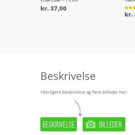
kr.
37,00
kr.
Vurder
4.9
ud af 
Beskrivelse
Yderligere beskrivelse og flere billeder her: