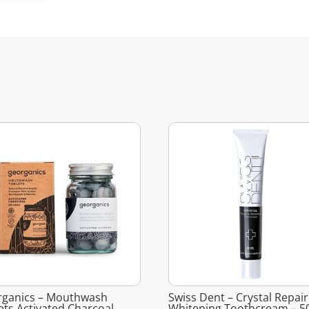
rganics – Mouthwash
Swiss Dent – Crystal Repai
ets Activated Charcoal
Whitening Toothcream – 5