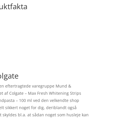
uktfakta
olgate
den eftertragtede varegruppe Mund &
bet af Colgate – Max Fresh Whitening Strips
andpasta – 100 ml ved den velkendte shop
t sikkert noget for dig, deriblandt også
 skyldes bl.a. at sådan noget som husleje kan