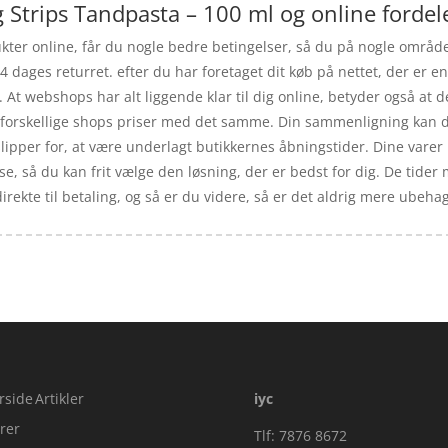
 Strips Tandpasta – 100 ml og online fordel
ukter online, får du nogle bedre betingelser, så du på nogle områder
4 dages returret. efter du har foretaget dit køb på nettet, der er 
 At webshops har alt liggende klar til dig online, betyder også at d
forskellige shops priser med det samme. Din sammenligning kan du 
ipper for, at være underlagt butikkernes åbningstider. Dine varer 
e, så du kan frit vælge den løsning, der er bedst for dig. De tider m
rekte til betaling, og så er du videre, så er det aldrig mere ubehaget
rside
Artikler
iyc
rer
Tlf: 7876 8672