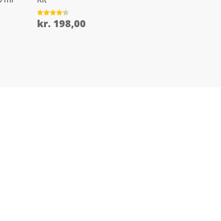
kr.
198,00
Vurderet
4.3
ud af 5