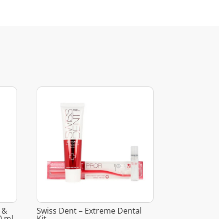
r &
Swiss Dent – Extreme Dental
0 ml
Kit