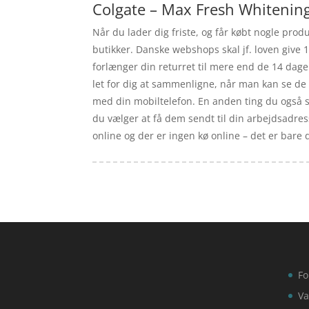
Colgate – Max Fresh Whitening
Når du lader dig friste, og får købt nogle prod
butikker. Danske webshops skal jf. loven give 1
forlænger din returret til mere end de 14 dage.
let for dig at sammenligne, når man kan se de 
med din mobiltelefon. En anden ting du også sl
du vælger at få dem sendt til din arbejdsadress
online og der er ingen kø online – det er bare di
Fo
Va