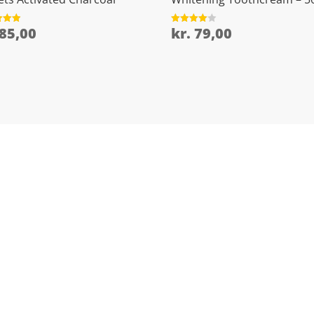
85,00
kr.
79,00
et
Vurderet
4
5
ud af 5