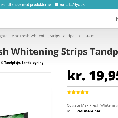
inker til shops med produkterne
kontakt@iyc.dk
lgate – Max Fresh Whitening Strips Tandpasta – 100 ml
sh Whitening Strips Tandp
 & Tandpleje
,
Tandblegning
kr.
19,9
Bedømt
som
4.8
Colgate Max Fresh Whitening 
ud af 5
ml …
læs mere her
baseret på
kundebedøm