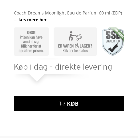
Bedømt
som
4.1
Coach Dreams Moonlight Eau de Parfum 60 ml (EDP)
ud af 5
…
læs mere her
baseret
på
kundebedø
mmelser
KØB