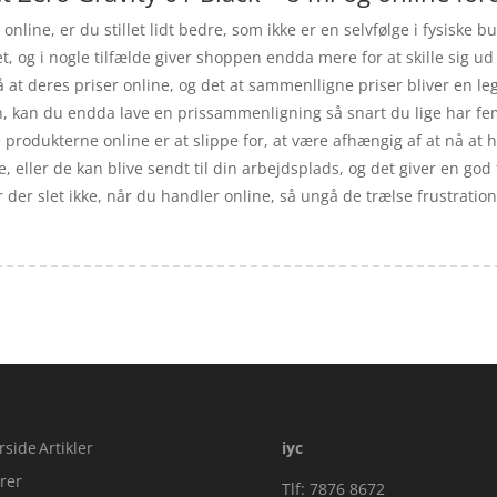
nline, er du stillet lidt bedre, som ikke er en selvfølge i fysiske 
tet, og i nogle tilfælde giver shoppen endda mere for at skille sig
gså at deres priser online, og det at sammenlligne priser bliver en l
øgn, kan du endda lave en prissammenligning så snart du lige har f
e produkterne online er at slippe for, at være afhængig af at nå at
e, eller de kan blive sendt til din arbejdsplads, og det giver en god f
 der slet ikke, når du handler online, så ungå de trælse frustratione
rside
Artikler
iyc
rer
Tlf: 7876 8672