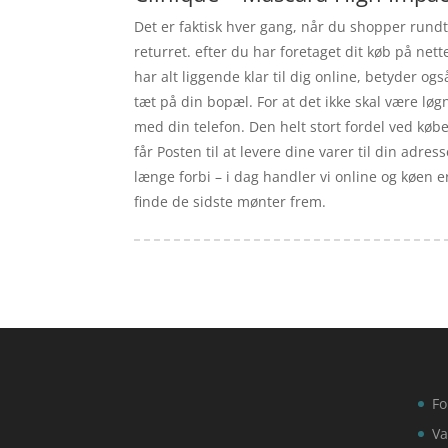
Det er faktisk hver gang, når du shopper rundt o
returret. efter du har foretaget dit køb på net
har alt liggende klar til dig online, betyder o
tæt på din bopæl. For at det ikke skal være l
med din telefon. Den helt stort fordel ved køb
får Posten til at levere dine varer til din adress
længe forbi – i dag handler vi online og køen er
finde de sidste mønter frem.
Fo
Va