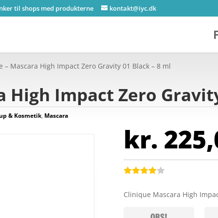
inker til shops med produkterne
kontakt@iyc.dk
e – Mascara High Impact Zero Gravity 01 Black – 8 ml
a High Impact Zero Gravity
up & Kosmetik
,
Mascara
kr.
225,
Bedømt
som
3.9
Clinique Mascara High Impac
ud af 5
baseret
på