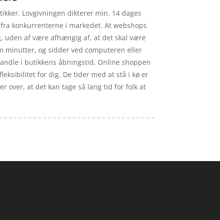
butikker. Lovgivningen dikterer min. 14 dages
 ud fra konkurrenterne i markedet. At webshops
eg, uden af være afhængig af, at det skal være
em minutter, og sidder ved computeren eller
 handle i butikkens åbningstid. Online shoppen
leksibilitet for dig. De tider med at stå i kø er
r over, at det kan tage så lang tid for folk at