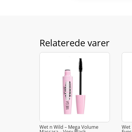
Relaterede varer
Wet n Wild – Mega Volume
Wet 
Mascara – Very Black
Eyes