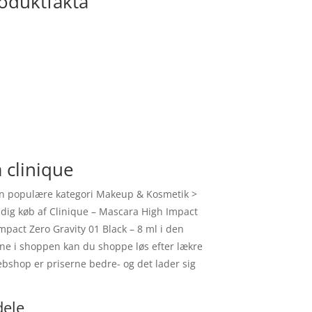
roduktfakta
 clinique
den populære kategori Makeup & Kosmetik >
r dig køb af Clinique – Mascara High Impact
mpact Zero Gravity 01 Black – 8 ml i den
rne i shoppen kan du shoppe løs efter lækre
ebshop er priserne bedre- og det lader sig
dele