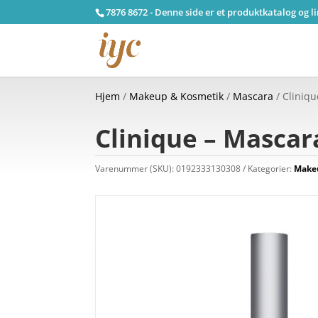
7876 8672 - Denne side er et produktkatalog og l
Hjem
/
Makeup & Kosmetik
/
Mascara
/ Cliniqu
Clinique – Mascar
Varenummer (SKU):
0192333130308
Kategorier:
Make