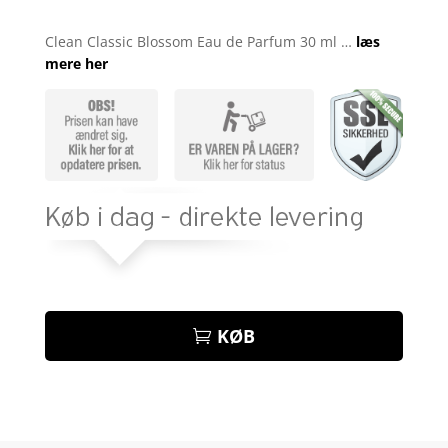
Bedømt
som
4.6
Clean Classic Blossom Eau de Parfum 30 ml …
læs
ud af 5
mere her
baseret på
kundebedø
mmelser
KØB