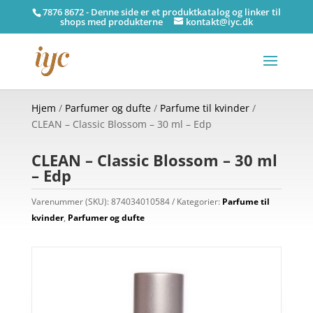
7876 8672 - Denne side er et produktkatalog og linker til
shops med produkterne
kontakt@iyc.dk
Hjem
/
Parfumer og dufte
/
Parfume til kvinder
/
CLEAN – Classic Blossom – 30 ml – Edp
CLEAN – Classic Blossom – 30 ml
– Edp
Varenummer (SKU):
874034010584
Kategorier:
Parfume til
kvinder
,
Parfumer og dufte