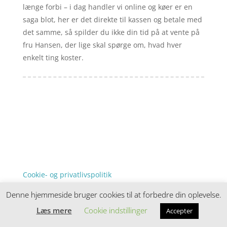
længe forbi – i dag handler vi online og køer er en
saga blot, her er det direkte til kassen og betale med
det samme, så spilder du ikke din tid på at vente på
fru Hansen, der lige skal spørge om, hvad hver
enkelt ting koster.
Forside
Artikler
iyc
Varer
Tlf: 7876 8672
Kontakt
Mail:
info@iyc.dk
Cookie- og privatlivspolitik
Kontakt
Denne hjemmeside bruger cookies til at forbedre din oplevelse.
Denne hjemmeside samler et bredt udvalg af
spændende varer. Siden er et affiiliatesite, og nogle
Læs mere
Cookie indstillinger
Accepter
links kan være affiliatelinks.