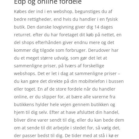
Edp og online fordele
Købes der ind i en webshop, begunstiges du af
bedre rettigheder, end hvis du handler i en fysisk
butik. Den danske lovgivning giver dig 14 dages
returret. efter du har foretaget dit køb på nettet, en
del shops efterhånden giver endnu mere og det
kommer dig tilgode som forbruger. Derudover har
du et meget større udvalg, som gør det let at
sammenligne priser, på tværs af forskellige
webshops. Det er let i dag at sammenligne priser –
du kan gøre det direkte på din mobiltelefon i bussen
eller toget. En af de store fordele når du handler
online, er du slipper for, at bære alle varerne fra
butikkens hylder hele vejen gennem butikken og
hjem til dig selv. Efter at have afsluttet din handel,
bliver dine varer sendt til dig, eller du kan bede dem
om at sende til dit arbejde i stedet for, så vælg det,
der passer bedst til dig. De tider med at stå i kø er