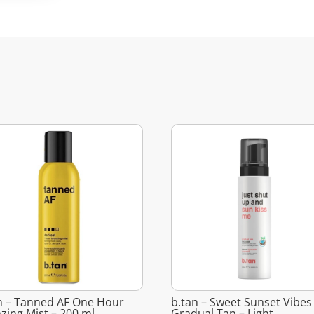
n – Tanned AF One Hour
b.tan – Sweet Sunset Vibes
zing Mist – 200 ml
Gradual Tan – Light