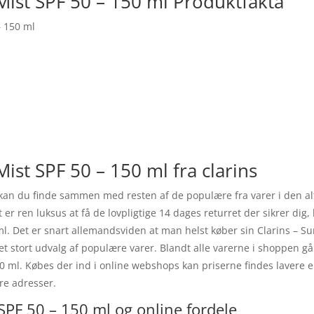
Mist SPF 50 – 150 ml Produktfakta
– 150 ml
ist SPF 50 – 150 ml fra clarins
 kan du finde sammen med resten af de populære fra varer i den al
 er ren luksus at få de lovpligtige 14 dages returret der sikrer dig
ml. Det er snart allemandsviden at man helst køber sin Clarins – S
 et stort udvalg af populære varer. Blandt alle varerne i shoppen g
0 ml. Købes der ind i online webshops kan priserne findes lavere en
yre adresser.
SPF 50 – 150 ml og online fordele