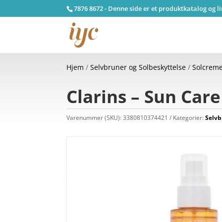
7876 8672 - Denne side er et produktkatalog og l
Hjem
/
Selvbruner og Solbeskyttelse
/
Solcreme
Clarins – Sun Care
Varenummer (SKU):
3380810374421
Kategorier:
Selvb