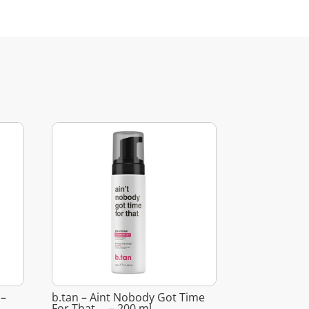
 –
b.tan – Aint Nobody Got Time
For That … – 200 ml