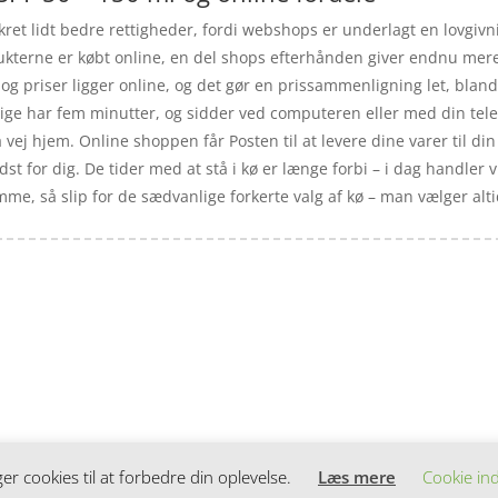
ret lidt bedre rettigheder, fordi webshops er underlagt en lovgivn
dukterne er købt online, en del shops efterhånden giver endnu mere
r og priser ligger online, og det gør en prissammenligning let, bla
ige har fem minutter, og sidder ved computeren eller med din telef
ej hjem. Online shoppen får Posten til at levere dine varer til din 
t for dig. De tider med at stå i kø er længe forbi – i dag handler vi
me, så slip for de sædvanlige forkerte valg af kø – man vælger al
 cookies til at forbedre din oplevelse.
Læs mere
Cookie ind