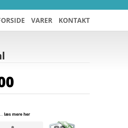
FORSIDE
VARER
KONTAKT
ml
00
 …
læs mere her