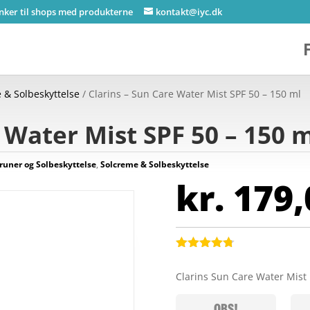
inker til shops med produkterne
kontakt@iyc.dk
 & Solbeskyttelse
/ Clarins – Sun Care Water Mist SPF 50 – 150 ml
 Water Mist SPF 50 – 150 
runer og Solbeskyttelse
,
Solcreme & Solbeskyttelse
kr.
179,
Bedømt
som
4.7
Clarins Sun Care Water Mist
ud af 5
baseret på
kundebedø