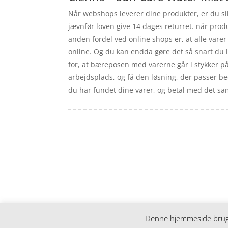
Når webshops leverer dine produkter, er du sik
jævnfør loven give 14 dages returret. når pro
anden fordel ved online shops er, at alle vare
online. Og du kan endda gøre det så snart du l
for, at bæreposen med varerne går i stykker på v
arbejdsplads, og få den løsning, der passer beds
du har fundet dine varer, og betal med det sam
Forside
Artikler
iyc
Varer
Tlf: 7876 8672
Kontakt
Mail:
info@iyc.dk
Cookie- og privatlivspolitik
Kontakt
Denne hjemmeside bruger