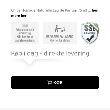
Bedømt
som
4
Chloé Nomade Naturelle Eau de Parfum 75 ml …
læs
ud af 5
mere her
baseret
på
kundebed
ømmelse
r
KØB