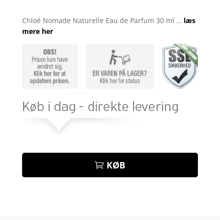
Bedømt
som
4.4
Chloé Nomade Naturelle Eau de Parfum 30 ml …
læs
ud af 5
mere her
baseret
på
kundebedø
mmelser
KØB