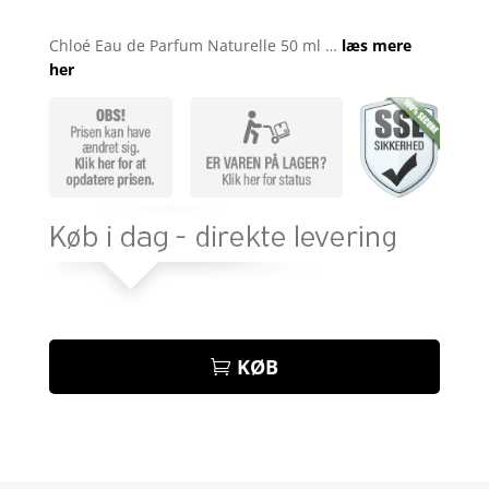
Bedømt
som
4.7
Chloé Eau de Parfum Naturelle 50 ml …
læs mere
ud af 5
her
baseret på
kundebedø
mmelser
KØB