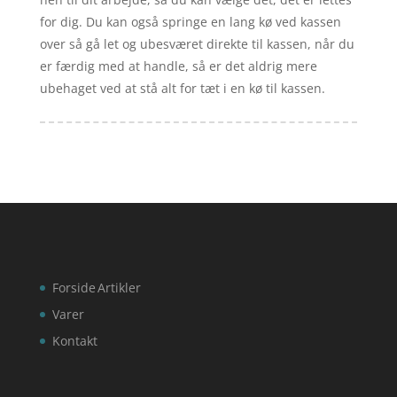
for dig. Du kan også springe en lang kø ved kassen
over så gå let og ubesværet direkte til kassen, når du
er færdig med at handle, så er det aldrig mere
ubehaget ved at stå alt for tæt i en kø til kassen.
Forside
Artikler
Varer
Kontakt