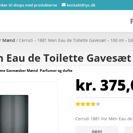
inker til shops med produkterne
kontakt@iyc.dk
er Mænd
/ Cerruti – 1881 Men Eau de Toilette Gavesæt – 100 ml – Ed
n Eau de Toilette Gavesæt 
ume Gaveæsker Mænd
,
Parfumer og dufte
kr.
375,
Bedømt
som
3.8
Cerruti 1881 For Men Eau de
ud af 5
baseret
på