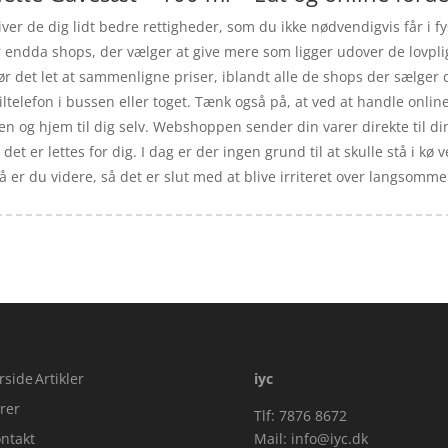
ver de dig lidt bedre rettigheder, som du ikke nødvendigvis får i f
er endda shops, der vælger at give mere som ligger udover de lovpli
ør det let at sammenligne priser, iblandt alle de shops der sælger 
elefon i bussen eller toget. Tænk også på, at ved at handle online,
en og hjem til dig selv. Webshoppen sender din varer direkte til d
, det er lettes for dig. I dag er der ingen grund til at skulle stå i 
 så er du videre, så det er slut med at blive irriteret over langsom
rside
Artikler
iyc
rer
Tlf: 7876 8672
ntakt
Mail:
info@iyc.dk