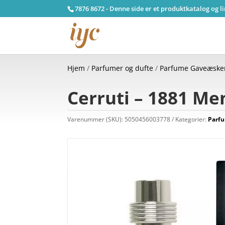
7876 8672 - Denne side er et produktkatalog og l
Hjem
/
Parfumer og dufte
/
Parfume Gaveæsk
Cerruti – 1881 Me
Varenummer (SKU):
5050456003778
Kategorier:
Parf