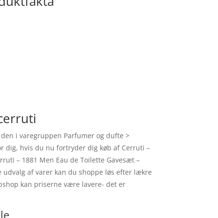
duktfakta
cerruti
t den i varegruppen Parfumer og dufte >
 dig, hvis du nu fortryder dig køb af Cerruti –
rruti – 1881 Men Eau de Toilette Gavesæt –
e udvalg af varer kan du shoppe løs efter lækre
ebshop kan priserne være lavere- det er
le