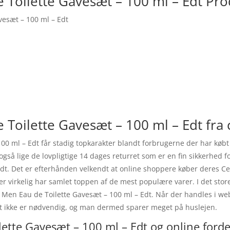
 Toilette Gavesæt – 100 ml – Edt Pro
vesæt – 100 ml – Edt
 Toilette Gavesæt – 100 ml – Edt fra 
100 ml – Edt får stadig topkarakter blandt forbrugerne der har køb
å lige de lovpligtige 14 dages returret som er en fin sikkerhed for
dt. Det er efterhånden velkendt at online shoppere køber deres Ce
r virkelig har samlet toppen af de mest populære varer. I det stor
81 Men Eau de Toilette Gavesæt – 100 ml – Edt. Når der handles i w
øget ikke er nødvendig, og man dermed sparer meget på huslejen.
ette Gavesæt – 100 ml – Edt og online forde