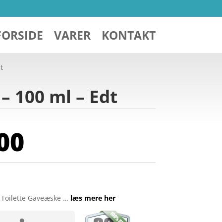
FORSIDE
VARER
KONTAKT
t
– 100 ml – Edt
00
 Toilette Gaveæske …
læs mere her