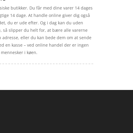
ysiske butikker. Du får med dine varer 14 dages
gtige 14 dage. At handle online giver dig også
det, du er ude efter. Og i dag kan du uden
 så slipper du helt for, at bære alle varerne
in adresse, eller du kan bede dem om at sende
kø ved en kasse – ved online handel der er ingen
me mennesker i køen.