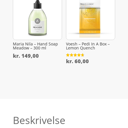
Maria Nila – Hand Soap
Voesh – Pedi In A Box –
Meadow – 300 ml
Lemon Quench
kr.
149,00
kr.
60,00
Vurderet
4.7
ud af 5
Beskrivelse