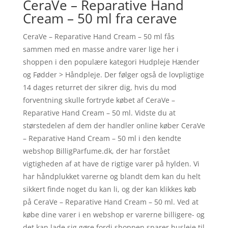
CeraVe – Reparative Hand
Cream – 50 ml fra cerave
CeraVe – Reparative Hand Cream – 50 ml fås
sammen med en masse andre varer lige her i
shoppen i den populære kategori Hudpleje Hænder
og Fødder > Håndpleje. Der følger også de lovpligtige
14 dages returret der sikrer dig, hvis du mod
forventning skulle fortryde købet af CeraVe –
Reparative Hand Cream – 50 ml. Vidste du at
størstedelen af dem der handler online køber CeraVe
– Reparative Hand Cream – 50 ml i den kendte
webshop BilligParfume.dk, der har forstået
vigtigheden af at have de rigtige varer på hylden. Vi
har håndplukket varerne og blandt dem kan du helt
sikkert finde noget du kan li, og der kan klikkes køb
på CeraVe – Reparative Hand Cream – 50 ml. Ved at
købe dine varer i en webshop er varerne billigere- og
det kan lade sig gøre fordi shoppen sparer husleje til