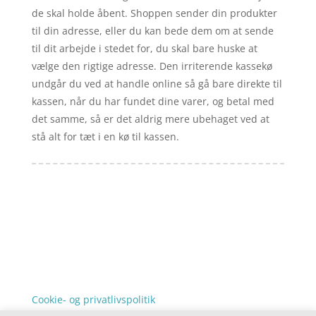
de skal holde åbent. Shoppen sender din produkter
til din adresse, eller du kan bede dem om at sende
til dit arbejde i stedet for, du skal bare huske at
vælge den rigtige adresse. Den irriterende kassekø
undgår du ved at handle online så gå bare direkte til
kassen, når du har fundet dine varer, og betal med
det samme, så er det aldrig mere ubehaget ved at
stå alt for tæt i en kø til kassen.
Forside
Artikler
iyc
Varer
Tlf: 7876 8672
Kontakt
Mail:
info@iyc.dk
Cookie- og privatlivspolitik
Kontakt