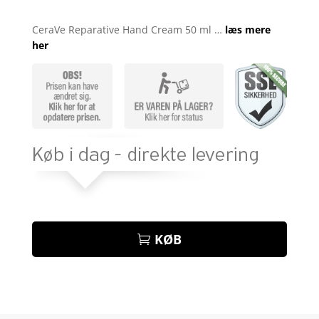
Bedømt
som
5
ud
CeraVe Reparative Hand Cream 50 ml …
læs mere
af 5
her
baseret på
kundebedøm
melser
KØB