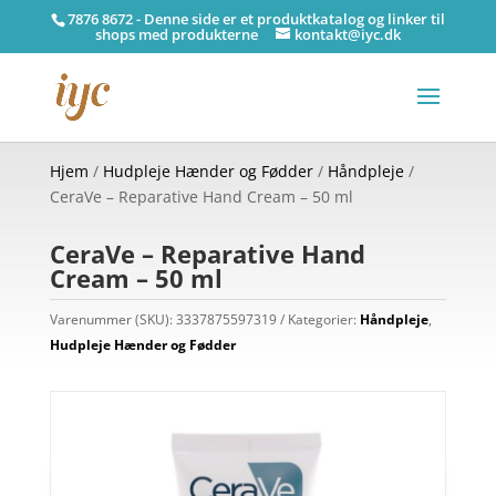
7876 8672 - Denne side er et produktkatalog og linker til
shops med produkterne
kontakt@iyc.dk
Hjem
/
Hudpleje Hænder og Fødder
/
Håndpleje
/
CeraVe – Reparative Hand Cream – 50 ml
CeraVe – Reparative Hand
Cream – 50 ml
Varenummer (SKU):
3337875597319
Kategorier:
Håndpleje
,
Hudpleje Hænder og Fødder