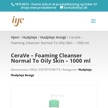
7876 8672 - Denne side er et produktkatalog og linker til
shops med produkterne
kontakt@iyc.dk
Hjem
/
Hudpleje
/
Hudpleje Ansigt
/ CeraVe –
Foaming Cleanser Normal To Oily Skin – 1000 ml
CeraVe – Foaming Cleanser
Normal To Oily Skin – 1000 ml
Varenummer (SKU):
3337875598774
Kategorier:
Hudpleje
,
Hudpleje Ansigt