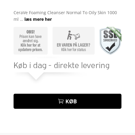
Bedømt
som
4.2
CeraVe Foaming Cleanser Normal To Oily Skin 1000
ud af 5
ml …
læs mere her
baseret
på
kundebedø
mmelser
KØB