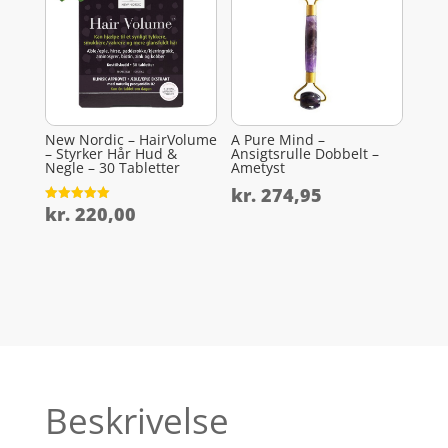
New Nordic – HairVolume
A Pure Mind –
– Styrker Hår Hud &
Ansigtsrulle Dobbelt –
Negle – 30 Tabletter
Ametyst
kr.
274,95
kr.
220,00
Vurderet
5
ud af 5
Beskrivelse