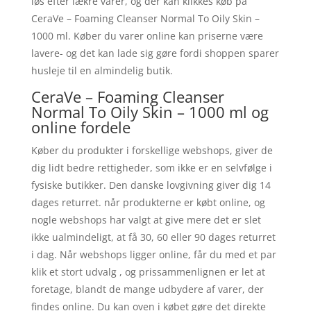
løs efter lækre varer, og der kan klikkes køb på
CeraVe – Foaming Cleanser Normal To Oily Skin –
1000 ml. Køber du varer online kan priserne være
lavere- og det kan lade sig gøre fordi shoppen sparer
husleje til en almindelig butik.
CeraVe – Foaming Cleanser
Normal To Oily Skin – 1000 ml og
online fordele
Køber du produkter i forskellige webshops, giver de
dig lidt bedre rettigheder, som ikke er en selvfølge i
fysiske butikker. Den danske lovgivning giver dig 14
dages returret. når produkterne er købt online, og
nogle webshops har valgt at give mere det er slet
ikke ualmindeligt, at få 30, 60 eller 90 dages returret
i dag. Når webshops ligger online, får du med et par
klik et stort udvalg , og prissammenlignen er let at
foretage, blandt de mange udbydere af varer, der
findes online. Du kan oven i købet gøre det direkte