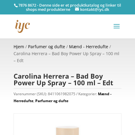
7876 8672 - Denne side er et produktkatalog og linker til
shops med produkterne
kontakt@iyc.dk
Hjem
/
Parfumer og dufte
/
Mænd - Herredufte
/
Carolina Herrera – Bad Boy Power Up Spray – 100 ml
– Edt
Carolina Herrera – Bad Boy
Power Up Spray – 100 ml – Edt
Varenummer (SKU):
8411061982075
Kategorier:
Mænd -
Herredufte
,
Parfumer og dufte