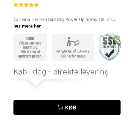
Bedømt
som
4.8
Carolina Herrera Bad Boy Power Up Spray 100 ml …
ud af 5
læs mere her
baseret på
kundebedøm
melser
KØB