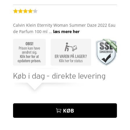
Bedømt
som
4.1
Calvin Klein Eternity Woman Summer Daze 2022 Eau
ud af 5
de Parfum 100 ml …
læs mere her
baseret
på
kundebedø
mmelser
KØB