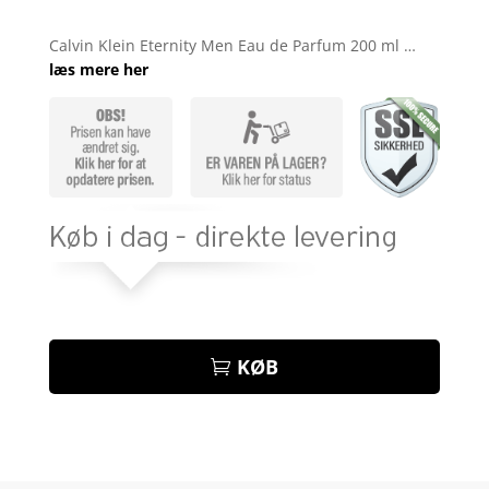
Bedømt
som
4.3
Calvin Klein Eternity Men Eau de Parfum 200 ml …
ud af 5
læs mere her
baseret
på
kundebedø
mmelser
KØB