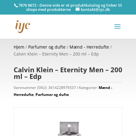
7876 8672 - Denne side er et produktkatalog og linker til
shops med produkterne
kontakt@iyc.dk
Hjem
/
Parfumer og dufte
/
Mænd - Herredufte
/
Calvin Klein – Eternity Men – 200 ml – Edp
Calvin Klein – Eternity Men – 200
ml – Edp
Varenummer (SKU):
3614228979337
Kategorier:
Mænd -
Herredufte
,
Parfumer og dufte